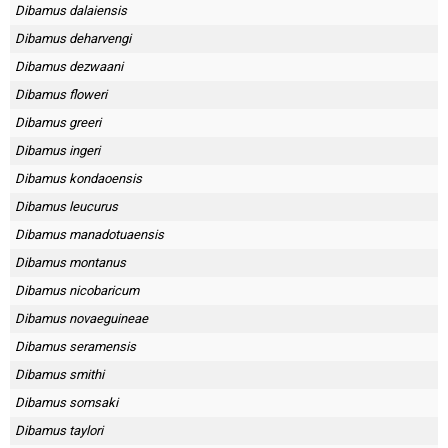
Skapa konto
Dibamus dalaiensis
Dibamus deharvengi
Dibamus dezwaani
Dibamus floweri
Dibamus greeri
Dibamus ingeri
Dibamus kondaoensis
Dibamus leucurus
Dibamus manadotuaensis
Dibamus montanus
Dibamus nicobaricum
Dibamus novaeguineae
Dibamus seramensis
Dibamus smithi
Dibamus somsaki
Dibamus taylori