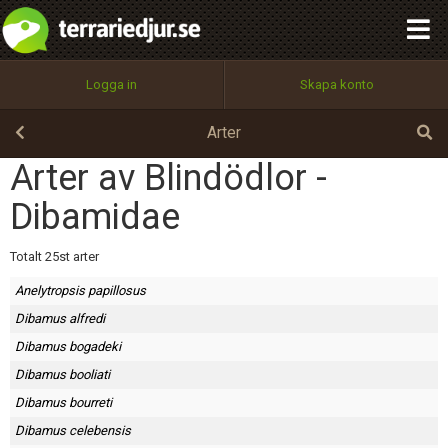
integritetspolicy
OK
Utför
Namn:
Begär nytt lösenord
Logga in
Skapa konto
Tillbaka till förstasidan
100%
Epost:
Arter
Arter av Blindödlor -
Dibamidae
Användarnamn:
Totalt 25st arter
Anelytropsis papillosus
Lösenord:
Dibamus alfredi
Dibamus bogadeki
Dibamus booliati
Privacy Policy
Terms of Service
Dibamus bourreti
Dibamus celebensis