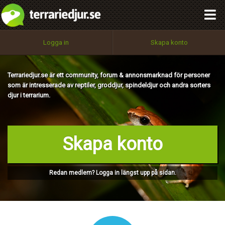
integritetspolicy
OK
Utför
Namn:
Begär nytt lösenord
Logga in
Skapa konto
Tillbaka till förstasidan
100%
Epost:
Terrariedjur.se är ett community, forum & annonsmarknad för personer
som är intresserade av reptiler, groddjur, spindeldjur och andra sorters
djur i terrarium.
Användarnamn:
Skapa konto
Lösenord:
Redan medlem? Logga in längst upp på sidan.
Privacy Policy
Terms of Service