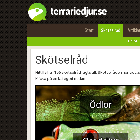
Start
Skötselråd
Artikla
Ödlor
Skötselråd
Hittills har
156
skötselråd lagts till. Skötselråden har visats
Klicka på en kategori nedan.
Ödlor