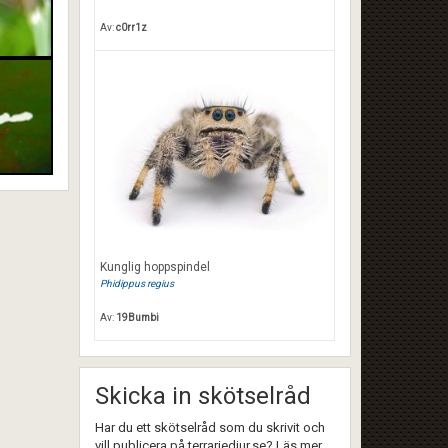
Av:
c0rr1z
Kunglig hoppspindel
Phidippus regius
Av:
19Bumbi
Skicka in skötselråd
Har du ett skötselråd som du skrivit och
vill publicera på terrariedjur.se? Läs mer