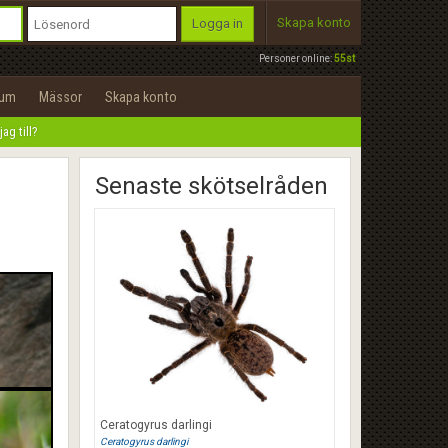
Skapa konto
Logga in
Personer online:
55st
rum
Mässor
Skapa konto
jag till?
Senaste skötselråden
Ceratogyrus darlingi
Ceratogyrus darlingi