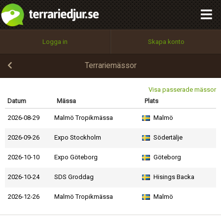
integritetspolicy
OK
Utför
Namn:
Begär nytt lösenord
Logga in
Skapa konto
Tillbaka till förstasidan
100%
Epost:
Terrariemässor
Visa passerade mässor
Datum
Mässa
Plats
Användarnamn:
2026-08-29
Malmö Tropikmässa
Malmö
2026-09-26
Expo Stockholm
Södertälje
Lösenord:
2026-10-10
Expo Göteborg
Göteborg
2026-10-24
SDS Groddag
Hisings Backa
Privacy Policy
2026-12-26
Malmö Tropikmässa
Malmö
Terms of Service