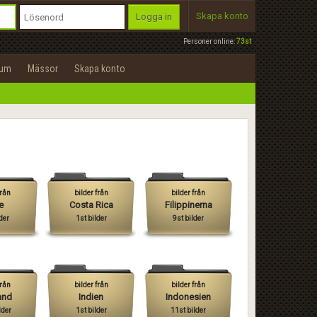
Skapa konto
Logga in
Personer online:
73st
rum
Mässor
Skapa konto
från
bilder från
bilder från
e
Costa Rica
Filippinerna
der
1st bilder
9st bilder
från
bilder från
bilder från
and
Indien
Indonesien
lder
1st bilder
11st bilder