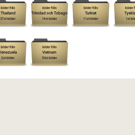
bilder från
bilder från
bilder från
bilder 
Thailand
Trinidad och Tobago
Turkiet
Tyskl
37st bilder
14st bilder
11st bilder
1st bil
bilder från
bilder från
Venezuela
Vietnam
2st bilder
30st bilder