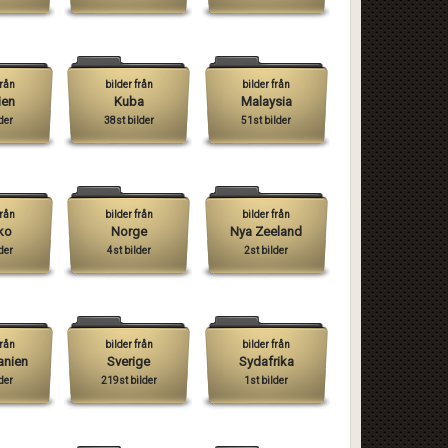
från
bilder från
bilder från
ien
Kuba
Malaysia
der
38st bilder
51st bilder
från
bilder från
bilder från
ko
Norge
Nya Zeeland
der
4st bilder
2st bilder
från
bilder från
bilder från
anien
Sverige
Sydafrika
der
219st bilder
1st bilder