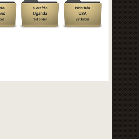
från
bilder från
bilder från
and
Uganda
USA
der
1st bilder
2st bilder