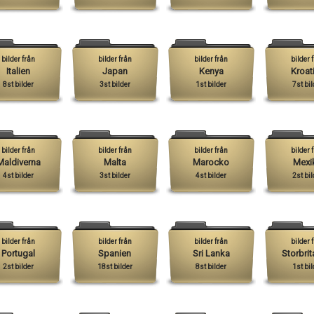
bilder från
bilder från
bilder från
bilder 
Italien
Japan
Kenya
Kroat
8st bilder
3st bilder
1st bilder
7st bil
bilder från
bilder från
bilder från
bilder 
Maldiverna
Malta
Marocko
Mexi
4st bilder
3st bilder
4st bilder
2st bil
bilder från
bilder från
bilder från
bilder 
Portugal
Spanien
Sri Lanka
Storbrit
2st bilder
18st bilder
8st bilder
1st bil