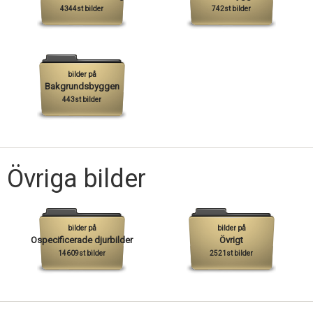
4344st bilder
742st bilder
bilder på
Bakgrundsbyggen
443st bilder
Övriga bilder
bilder på
bilder på
Ospecificerade djurbilder
Övrigt
14609st bilder
2521st bilder