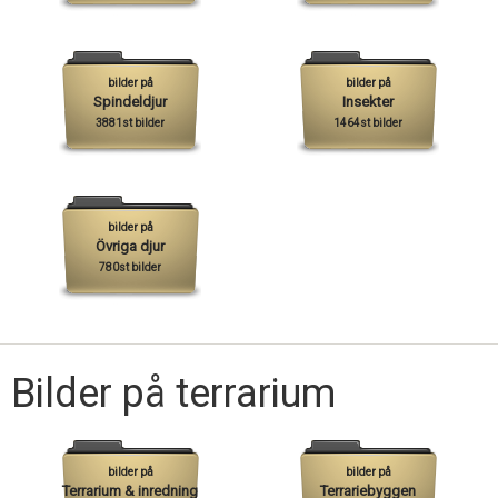
Skapa konto
bilder på
bilder på
Spindeldjur
Insekter
3881st bilder
1464st bilder
bilder på
Övriga djur
780st bilder
Bilder på terrarium
bilder på
bilder på
Terrarium & inredning
Terrariebyggen