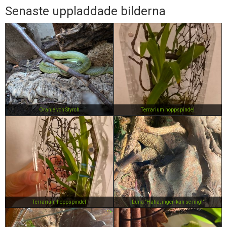
Senaste uppladdade bilderna
Oranie von Styrch
Terrarium hoppspindel
Terrarium hoppspindel
Luna "Haha, ingen kan se mig!"