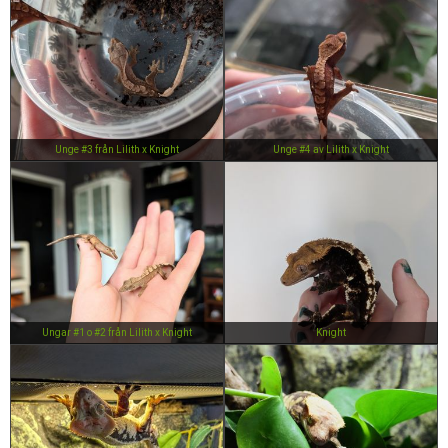
Unge #3 från Lilith x Knight
Unge #4 av Lilith x Knight
Ungar #1 o #2 från Lilith x Knight
Knight