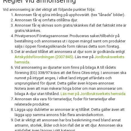
Regler vid annonsering
Vid annonsering är det viktigt att följande punkter följs:
Annonsen får ej göra intrång på upphovsrätt. (tex “lånade” bilder).
Annonsen får ej omfatta otillåtna djur.
Annonser får ej skrivas som gratis/skänkes ifall det faktiskt inte är
gratis/skänkes.
Privatperson/Företagsannonser. Produceras saker/tillbehör på
beställning och annonseras ut i öppen mängd samt om produkter
säljs i öppen företagsliknande form räknas detta som företag.
Det är endast tillåtet att annonsera ut djur som är godkända enligt
Artskyddsförordningen (2007:845)
. Läs mer på
Jordbruksverkets
hemsida
.
Vid annonsering av djurarter som finns på bilaga A till rådets
förening (EG) 338/97 krävs att det finns Cites-intyg. I annonsen ska
numret på intyget anges, i vilket land intyget utfärdats och
ursprungsland för djuret. Detta gäller även köpes-annonser.
Notera även att man riskerar höga böter om man annonserar om
bilaga A-djur utan tillstånd.
Läs mer på Jordbruksverkets hemsida
Annonsen ska vara för terrariedjur, foder för terrariedjur eller
relaterade produkter.
Lägga upp dubletter av annonser är ej tillåtet. Detta gäller även att
lägga upp samma annons från flera användarkonton.
Det är viktigt att annonsen har bra beskrivning med bland annat
artnamn, storlek, ålder och kön ifall det är ett djur. Annonsen ska
självfallet även läggas i rätt kategori.