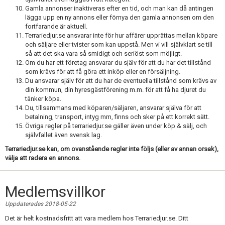
Gamla annonser inaktiveras efter en tid, och man kan då antingen
lägga upp en ny annons eller förnya den gamla annonsen om den
fortfarande är aktuell.
Terrariedjur.se ansvarar inte för hur affärer upprättas mellan köpare
och säljare eller tvister som kan uppstå. Men vi vill självklart se till
så att det ska vara så smidigt och seriöst som möjligt.
Om du har ett företag ansvarar du själv för att du har det tillstånd
som krävs för att få göra ett inköp eller en försäljning.
Du ansvarar själv för att du har de eventuella tillstånd som krävs av
din kommun, din hyresgästförening m.m. för att få ha djuret du
tänker köpa.
Du, tillsammans med köparen/säljaren, ansvarar själva för att
betalning, transport, intyg mm, finns och sker på ett korrekt sätt.
Övriga regler på terrariedjur.se gäller även under köp & sälj, och
självfallet även svensk lag.
Terrariedjur.se kan, om ovanstående regler inte följs (eller av annan orsak),
välja att radera en annons.
Medlemsvillkor
Uppdaterades 2018-05-22
Det är helt kostnadsfritt att vara medlem hos Terrariedjur.se. Ditt