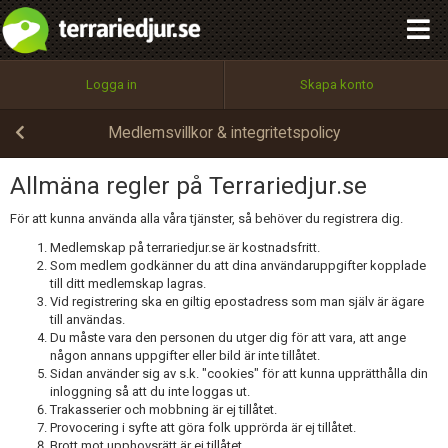
integritetspolicy
OK
Utför
Namn:
Begär nytt lösenord
Logga in
Skapa konto
Tillbaka till förstasidan
100%
Epost:
Medlemsvillkor & integritetspolicy
Allmäna regler på Terrariedjur.se
Användarnamn:
För att kunna använda alla våra tjänster, så behöver du registrera dig.
Medlemskap på terrariedjur.se är kostnadsfritt.
Som medlem godkänner du att dina användaruppgifter kopplade
till ditt medlemskap lagras.
Lösenord:
Vid registrering ska en giltig epostadress som man själv är ägare
till användas.
Du måste vara den personen du utger dig för att vara, att ange
någon annans uppgifter eller bild är inte tillåtet.
Sidan använder sig av s.k. "cookies" för att kunna upprätthålla din
Privacy Policy
inloggning så att du inte loggas ut.
Terms of Service
Trakasserier och mobbning är ej tillåtet.
Provocering i syfte att göra folk upprörda är ej tillåtet.
Brott mot upphovsrätt är ej tillåtet.