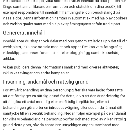
vilka länkar du klickar på, vilka sidor eller vilket innehåll du tittar på och hur
länge samt annan liknande information och statistik om dina besök, till
exempel responstider till innehåll, filhämtningsfel och besökslängd på
vissa sidor. Denna information hämtas in automatisk med hjälp av cookies
och webbsignaler samt med hjälp av spårningstjänster från tredje part.
Genererat innehåll
Innehåll som du skapar och delar med oss genom att ladda upp det till vår
webbplats, inklusive sociala medier och appar. Det kan vara fotografier,
videoklipp, annonser, forum-, chat- eller blogginlägg samt skötselråd,
artiklar.
Vi kan publicera denna information i samband med diverse aktiviteter,
inklusive tävlingar och andra kampanjer.
Insamling, ändamål och rättslig grund
För att vår behandling av dina personuppgifter ska vara laglig förutsätts
att det föreligger en rättslig grund för detta, d.v.s att den är nödvändig för
att fullgöra ett avtal med dig eller en rättslig förpliktelse, eller att
behandlingen görs efter en intresseavvägning eller sedan du lämnat ditt
samtycke till en specifik behandling. Nedan följer exempel på de ändamål
för vilka vi behandlar dina personuppgifter och med stöd av vilken rättslig
grund detta görs, såvida annat inte uttryckligen anges i samband med