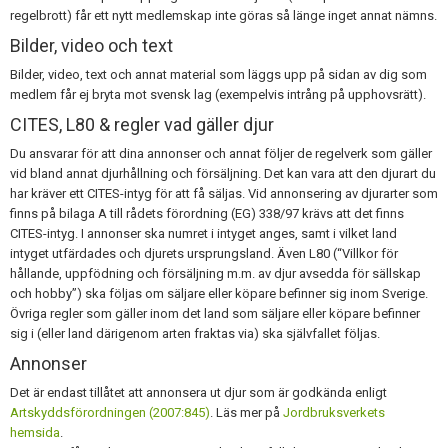
regelbrott) får ett nytt medlemskap inte göras så länge inget annat nämns.
Bilder, video och text
Bilder, video, text och annat material som läggs upp på sidan av dig som
medlem får ej bryta mot svensk lag (exempelvis intrång på upphovsrätt).
CITES, L80 & regler vad gäller djur
Du ansvarar för att dina annonser och annat följer de regelverk som gäller
vid bland annat djurhållning och försäljning. Det kan vara att den djurart du
har kräver ett CITES-intyg för att få säljas. Vid annonsering av djurarter som
finns på bilaga A till rådets förordning (EG) 338/97 krävs att det finns
CITES-intyg. I annonser ska numret i intyget anges, samt i vilket land
intyget utfärdades och djurets ursprungsland. Även L80 (“Villkor för
hållande, uppfödning och försäljning m.m. av djur avsedda för sällskap
och hobby”) ska följas om säljare eller köpare befinner sig inom Sverige.
Övriga regler som gäller inom det land som säljare eller köpare befinner
sig i (eller land därigenom arten fraktas via) ska självfallet följas.
Annonser
Det är endast tillåtet att annonsera ut djur som är godkända enligt
Artskyddsförordningen (2007:845)
. Läs mer på
Jordbruksverkets
hemsida
.