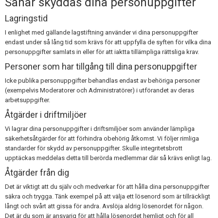
Såhär skyddas dina personuppgifter
Lagringstid
I enlighet med gällande lagstiftning använder vi dina personuppgifter
endast under så lång tid som krävs för att uppfylla de syften för vilka dina
personuppgifter samlats in eller för att iaktta tillämpliga rättsliga krav.
Personer som har tillgång till dina personuppgifter
Icke publika personuppgifter behandlas endast av behöriga personer
(exempelvis Moderatorer och Administratörer) i utförandet av deras
arbetsuppgifter.
Åtgärder i driftmiljöer
Vi lagrar dina personuppgifter i driftsmiljöer som använder lämpliga
säkerhetsåtgärder för att förhindra obehörig åtkomst. Vi följer rimliga
standarder för skydd av personuppgifter. Skulle integritetsbrott
upptäckas meddelas detta till berörda medlemmar där så krävs enligt lag.
Åtgärder från dig
Det är viktigt att du själv och medverkar för att hålla dina personuppgifter
säkra och trygga. Tänk exempel på att välja ett lösenord som är tillräckligt
långt och svårt att gissa för andra. Avslöja aldrig lösenordet för någon.
Det är du som är ansvarig för att hålla lösenordet hemligt och för all