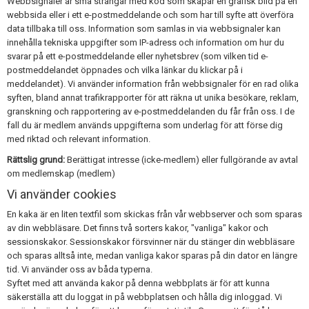
Webbsignaler är små strängar med kod som skapar en grafisk bild på en
webbsida eller i ett e-postmeddelande och som har till syfte att överföra
data tillbaka till oss. Information som samlas in via webbsignaler kan
innehålla tekniska uppgifter som IP-adress och information om hur du
svarar på ett e-postmeddelande eller nyhetsbrev (som vilken tid e-
postmeddelandet öppnades och vilka länkar du klickar på i
meddelandet). Vi använder information från webbsignaler för en rad olika
syften, bland annat trafikrapporter för att räkna ut unika besökare, reklam,
granskning och rapportering av e-postmeddelanden du får från oss. I de
fall du är medlem används uppgifterna som underlag för att förse dig
med riktad och relevant information.
Rättslig grund:
Berättigat intresse (icke-medlem) eller fullgörande av avtal
om medlemskap (medlem)
Vi använder cookies
En kaka är en liten textfil som skickas från vår webbserver och som sparas
av din webbläsare. Det finns två sorters kakor, "vanliga" kakor och
sessionskakor. Sessionskakor försvinner när du stänger din webbläsare
och sparas alltså inte, medan vanliga kakor sparas på din dator en längre
tid. Vi använder oss av båda typerna.
Syftet med att använda kakor på denna webbplats är för att kunna
säkerställa att du loggat in på webbplatsen och hålla dig inloggad. Vi