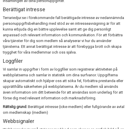
insamlingen av dina personuppgifter.
Berättigat intresse
Terrariedjur.se i förekommande fall berättigade intresse av nedannämnda
personuppgiftsbehandling med stöd av en intresseavvägning är för att
kunna erbjuda dig en bättre upplevelse samt att ge dig personligt
anpassad och relevant information och kommunikation. För att förbättra
våra tjänster för dig som medlem så analyserar vi hur du använder
tjänsterna. Ett annat berättigat intresse är att förebygga brott och skapa
trygghet för våra medlemmar och oss själva.
Loggfiler
Vi samlar in uppgifter i form av loggfiler som registrerar aktiviteten på
webbplatserna och samlar in statistik om dina surfvanor. Uppgifterna
skapar automatiskt och hjälper oss att söka fel, förbättra prestanda eller
upprätthålla säkerheten på webbplatserna. Är du medlem så används
även information om ditt beteende för att användas som underlag för att
förse dig med relevant information och marknadsföring.
Rättslig grund:
Berättigat intresse (icke-medlem) eller fullgörande av avtal
om medlemskap (medlem)
Webbsignaler