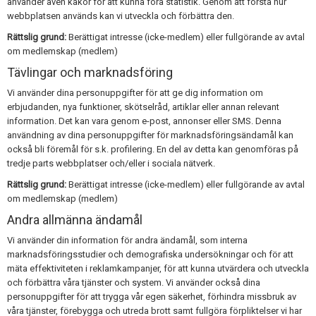
använder även kakor för att kunna föra statistik. Genom att förstå hur
webbplatsen används kan vi utveckla och förbättra den.
Rättslig grund:
Berättigat intresse (icke-medlem) eller fullgörande av avtal
om medlemskap (medlem)
Tävlingar och marknadsföring
Vi använder dina personuppgifter för att ge dig information om
erbjudanden, nya funktioner, skötselråd, artiklar eller annan relevant
information. Det kan vara genom e-post, annonser eller SMS. Denna
användning av dina personuppgifter för marknadsföringsändamål kan
också bli föremål för s.k. profilering. En del av detta kan genomföras på
tredje parts webbplatser och/eller i sociala nätverk.
Rättslig grund:
Berättigat intresse (icke-medlem) eller fullgörande av avtal
om medlemskap (medlem)
Andra allmänna ändamål
Vi använder din information för andra ändamål, som interna
marknadsföringsstudier och demografiska undersökningar och för att
mäta effektiviteten i reklamkampanjer, för att kunna utvärdera och utveckla
och förbättra våra tjänster och system. Vi använder också dina
personuppgifter för att trygga vår egen säkerhet, förhindra missbruk av
våra tjänster, förebygga och utreda brott samt fullgöra förpliktelser vi har