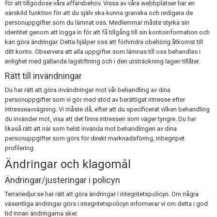
för att tillgodose våra affärsbehov. Vissa av våra webbplatser har en
särskild funktion för att du själv ska kunna granska och redigera de
personuppgifter som du lämnat oss. Medlemmar måste styrka sin
identitet genom att logga in för att få tillgång till sin kontoinformation och
kan göra ändringar. Detta hjälper oss att förhindra obehörig åtkomst till
ditt konto. Observera att alla uppgifter som lämnas till oss behandlas i
enlighet med gällande lagstiftning och i den utsträckning lagen tillåter.
Rätt till invändningar
Du har rätt att göra invändningar mot vår behandling av dina
personuppgifter som vi gör med stöd av berättigat intresse efter
intresseavvägning. Vi måste då, efter att du specificerat vilken behandling
du invänder mot, visa att det finns intressen som väger tyngre. Du har
likaså rätt att när som helst invända mot behandlingen av dina
personuppgifter som görs för direkt marknadsföring, inbegripet
profilering.
Ändringar och klagomål
Ändringar/justeringar i policyn
Terrariedjur.se har rätt att göra ändringar i integritetspolicyn. Om några
väsentliga ändringar görs i integritetspolicyn informerar vi om detta i god
tid innan ändringarna sker.