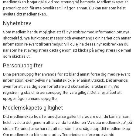
medlemskap börjar gälla vid registrering på hemsida. Medlemskapet är
personligt och får inte överlåtas till någon annan. Du kan när som helst
avsluta ditt medlemskap.
Nyhetsbrev
Som medlem har du möjlighet att få nyhetsbrev med information om nya
skötselråd, nya funktioner, mässor och evenemang i din närhet och annan
information relevant till terrariedjur. Vill du ej ha dessa nyhetsbrev kan du
när som helst avregistrera detta genom att klicka på avregistrera i de mail
som skickas ut.
Personuppgifter
Dina personuppgifter används för att bland annat förse dig med relevant
information, exempelvis via mailutskick eller annat utskick. Det används
även för att visa dig som författare vid skötselråd, artiklar m.m. Vid
registrering ska dina personuppgifter vara giltiga. Det är ej tillåtet att
uppge någon annans uppgifter.
Medlemskapets giltighet
Ditt medlemskap hos Terrariedjur.se gäller tills vidare och du kan när som
helst avsluta det genom att använda funktionen “Avsluta medlemskap” på
sidan. Terrariedjur.se har rätt att när som helst säga upp ditt medlemskap.
Om medlemskap blir uppsagd av Terrariedjur.se (exempelvis vid