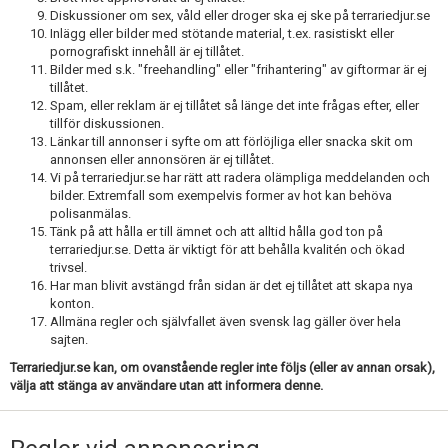
Skapa konto
Diskussioner om sex, våld eller droger ska ej ske på terrariedjur.se
Inlägg eller bilder med stötande material, t.ex. rasistiskt eller
pornografiskt innehåll är ej tillåtet.
Bilder med s.k. "freehandling" eller "frihantering" av giftormar är ej
tillåtet.
Spam, eller reklam är ej tillåtet så länge det inte frågas efter, eller
tillför diskussionen.
Länkar till annonser i syfte om att förlöjliga eller snacka skit om
annonsen eller annonsören är ej tillåtet.
Vi på terrariedjur.se har rätt att radera olämpliga meddelanden och
bilder. Extremfall som exempelvis former av hot kan behöva
polisanmälas.
Tänk på att hålla er till ämnet och att alltid hålla god ton på
terrariedjur.se. Detta är viktigt för att behålla kvalitén och ökad
trivsel.
Har man blivit avstängd från sidan är det ej tillåtet att skapa nya
konton.
Allmäna regler och självfallet även svensk lag gäller över hela
sajten.
Terrariedjur.se kan, om ovanstående regler inte följs (eller av annan orsak),
välja att stänga av användare utan att informera denne.