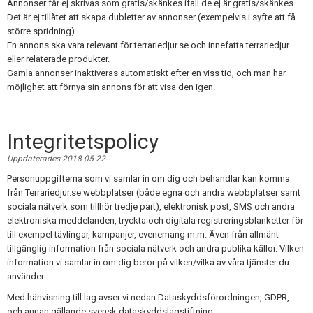
Annonser får ej skrivas som gratis/skänkes ifall de ej är gratis/skänkes.
Det är ej tillåtet att skapa dubletter av annonser (exempelvis i syfte att få
större spridning).
En annons ska vara relevant för terrariedjur.se och innefatta terrariedjur
eller relaterade produkter.
Gamla annonser inaktiveras automatiskt efter en viss tid, och man har
möjlighet att förnya sin annons för att visa den igen.
Integritetspolicy
Uppdaterades 2018-05-22
Personuppgifterna som vi samlar in om dig och behandlar kan komma
från Terrariedjur.se webbplatser (både egna och andra webbplatser samt
sociala nätverk som tillhör tredje part), elektronisk post, SMS och andra
elektroniska meddelanden, tryckta och digitala registreringsblanketter för
till exempel tävlingar, kampanjer, evenemang m.m. Även från allmänt
tillgänglig information från sociala nätverk och andra publika källor. Vilken
information vi samlar in om dig beror på vilken/vilka av våra tjänster du
använder.
Med hänvisning till lag avser vi nedan Dataskyddsförordningen, GDPR,
och annan gällande svensk dataskyddslagstiftning.