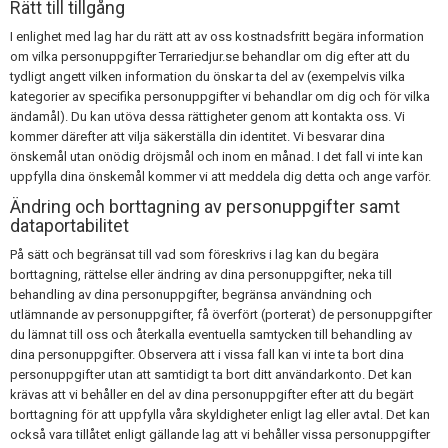
Rätt till tillgång
I enlighet med lag har du rätt att av oss kostnadsfritt begära information
om vilka personuppgifter Terrariedjur.se behandlar om dig efter att du
tydligt angett vilken information du önskar ta del av (exempelvis vilka
kategorier av specifika personuppgifter vi behandlar om dig och för vilka
ändamål). Du kan utöva dessa rättigheter genom att kontakta oss. Vi
kommer därefter att vilja säkerställa din identitet. Vi besvarar dina
önskemål utan onödig dröjsmål och inom en månad. I det fall vi inte kan
uppfylla dina önskemål kommer vi att meddela dig detta och ange varför.
Ändring och borttagning av personuppgifter samt
dataportabilitet
På sätt och begränsat till vad som föreskrivs i lag kan du begära
borttagning, rättelse eller ändring av dina personuppgifter, neka till
behandling av dina personuppgifter, begränsa användning och
utlämnande av personuppgifter, få överfört (porterat) de personuppgifter
du lämnat till oss och återkalla eventuella samtycken till behandling av
dina personuppgifter. Observera att i vissa fall kan vi inte ta bort dina
personuppgifter utan att samtidigt ta bort ditt användarkonto. Det kan
krävas att vi behåller en del av dina personuppgifter efter att du begärt
borttagning för att uppfylla våra skyldigheter enligt lag eller avtal. Det kan
också vara tillåtet enligt gällande lag att vi behåller vissa personuppgifter