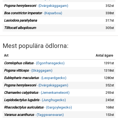
Skapa konto
Pogona henrylawsoni
- (Dvärgskäggagam)
352st
Boa constrictor imperator
- (Kejsarboa)
338st
Lasiodora parahybana
317st
Tliltocatl albopilosum
305st
Mest populära ödlorna:
Art
Antal ägare
Correlophus ciliatus
- (Ögonfransgecko)
1391st
Pogona vitticeps
- (Skäggagam)
1318st
Eublepharis macularius
- (Leopardgecko)
1280st
Pogona henrylawsoni
- (Dvärgskäggagam)
352st
Chamaeleo calyptratus
- (Jemenkameleont)
293st
Lepidodactylus lugubris
- (Jungfrugecko)
245st
Rhacodactylus auriculatus
- (Gargoylegecko)
168st
Varanus acanthurus
- (Taggsvansvaran)
153st