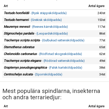
Art
Antal ägare
Testudo horsfieldii
- (Rysk stäppsköldpadda)
243st
Testudo hermanni
- (Grekisk sköldpadda)
153st
Mauremys reevesii
- (Reeves kärrsköldpadda)
117st
Stigmochelys pardalis
- (Leopardsköldpadda)
86st
Trachemys scripta scripta
- (Gulbukad vattensköldpadda)
77st
Sternotherus odoratus
65st
Chelonoidis carbonarius
- (Rödfotad skogssköldpadda)
62st
Trachemys scripta elegans
- (Rödörad vattensköldpadda)
49st
Graptemys pseudogeographica
- (Falsk kartsköldpadda)
38st
Centrochelys sulcata
- (Sporrsköldpadda)
34st
Mest populära spindlarna, insekterna
och andra terrariedjur:
Art
Antal ägare