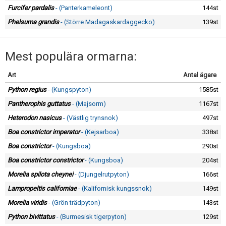
Furcifer pardalis
- (Panterkameleont)
144st
Phelsuma grandis
- (Större Madagaskardaggecko)
139st
Mest populära ormarna:
Art
Antal ägare
Python regius
- (Kungspyton)
1585st
Pantherophis guttatus
- (Majsorm)
1167st
Heterodon nasicus
- (Västlig trynsnok)
497st
Boa constrictor imperator
- (Kejsarboa)
338st
Boa constrictor
- (Kungsboa)
290st
Boa constrictor constrictor
- (Kungsboa)
204st
Morelia spilota cheynei
- (Djungelrutpyton)
166st
Lampropeltis californiae
- (Kalifornisk kungssnok)
149st
Morelia viridis
- (Grön trädpyton)
143st
Python bivittatus
- (Burmesisk tigerpyton)
129st