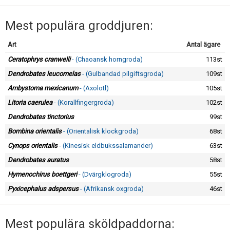
Mest populära groddjuren:
Art
Antal ägare
Ceratophrys cranwelli
- (Chaoansk horngroda)
113st
Dendrobates leucomelas
- (Gulbandad pilgiftsgroda)
109st
Ambystoma mexicanum
- (Axolotl)
105st
Litoria caerulea
- (Korallfingergroda)
102st
Dendrobates tinctorius
99st
Bombina orientalis
- (Orientalisk klockgroda)
68st
Cynops orientalis
- (Kinesisk eldbukssalamander)
63st
Dendrobates auratus
58st
Hymenochirus boettgeri
- (Dvärgklogroda)
55st
Pyxicephalus adspersus
- (Afrikansk oxgroda)
46st
Mest populära sköldpaddorna: