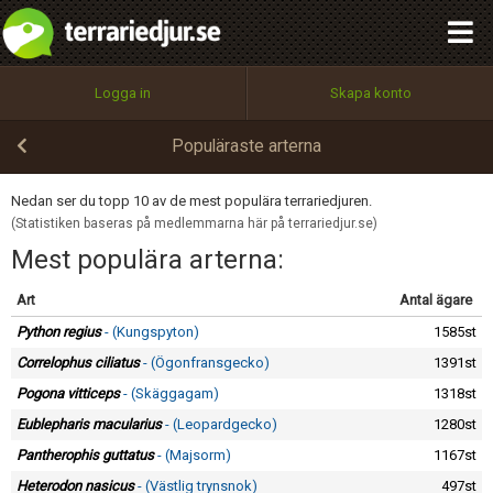
integritetspolicy
OK
Utför
Namn:
Begär nytt lösenord
Logga in
Skapa konto
Tillbaka till förstasidan
100%
Epost:
Populäraste arterna
Nedan ser du topp 10 av de mest populära terrariedjuren.
(Statistiken baseras på medlemmarna här på terrariedjur.se)
Användarnamn:
Mest populära arterna:
Art
Antal ägare
Lösenord:
Python regius
- (Kungspyton)
1585st
Correlophus ciliatus
- (Ögonfransgecko)
1391st
Pogona vitticeps
- (Skäggagam)
1318st
Privacy Policy
Eublepharis macularius
- (Leopardgecko)
1280st
Terms of Service
Pantherophis guttatus
- (Majsorm)
1167st
Heterodon nasicus
- (Västlig trynsnok)
497st