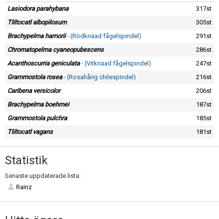
Lasiodora parahybana
317st
Tliltocatl albopilosum
305st
Brachypelma hamorii
- (Rödknäad fågelspindel)
291st
Chromatopelma cyaneopubescens
286st
Acanthoscurria geniculata
- (Vitknäad fågelspindel)
247st
Grammostola rosea
- (Rosahårig chilespindel)
216st
Caribena versicolor
206st
Brachypelma boehmei
187st
Grammostola pulchra
185st
Tliltocatl vagans
181st
Statistik
Senaste uppdaterade lista:
Rainz