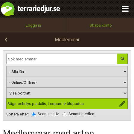
integritetspolicy
OK
Utför
Namn:
Begär nytt lösenord
Logga in
Skapa konto
Tillbaka till förstasidan
100%
Epost:
Medlemmar
Användarnamn:
Lösenord:
Stigmochelys pardalis, Leopardsköldpadda
Senast aktiv
Senast medlem
Privacy Policy
Sortera efter:
Terms of Service
Medlemmar med arten