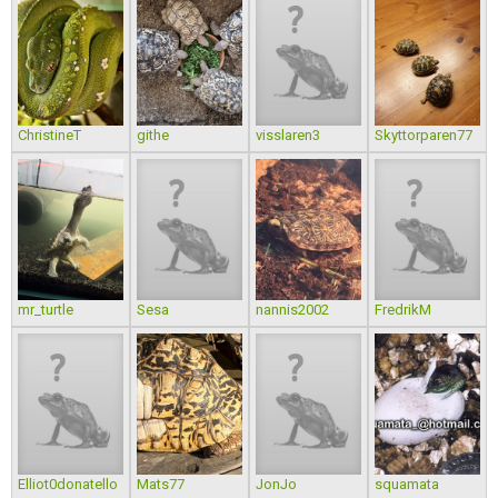
ChristineT
githe
visslaren3
Skyttorparen77
mr_turtle
Sesa
nannis2002
FredrikM
Elliot0donatello
Mats77
JonJo
squamata