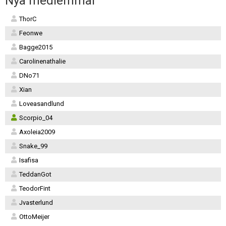
Nya medlemmar
ThorC
Feonwe
Bagge2015
Carolinenathalie
DNo71
Xian
Loveasandlund
Scorpio_04
Axoleia2009
Snake_99
Isafisa
TeddanGot
TeodorFint
Jvasterlund
OttoMeijer