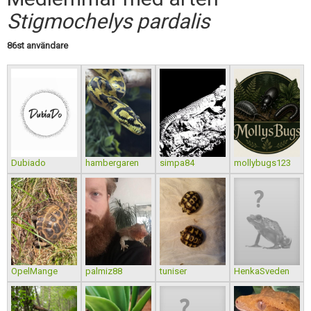
Skapa konto
Stigmochelys pardalis
86st användare
Dubiado
hambergaren
simpa84
mollybugs123
OpelMange
palmiz88
tuniser
HenkaSveden