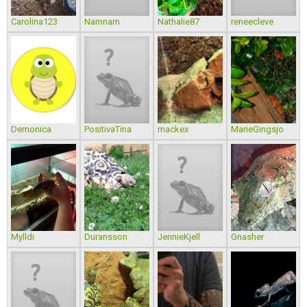
Carolina123
Namnam
Nathalie87
reneecleve
Demonica
PositivaTina
mackex
MarieGingsjo
Mylldi
Duransson
JennieKjell
Gnasher