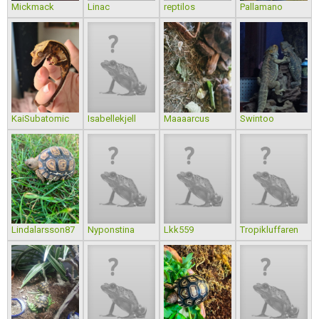
Mickmack
Linac
reptilos
Pallamano
KaiSubatomic
Isabellekjell
Maaaarcus
Swintoo
Lindalarsson87
Nyponstina
Lkk559
Tropikluffaren