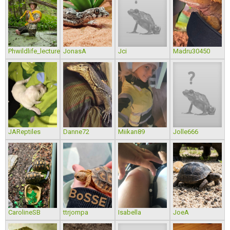
Phwildlife_lecture
JonasA
Jci
Madru30450
JAReptiles
Danne72
Miikan89
Jolle666
CarolineSB
ttrjompa
Isabella
JoeA