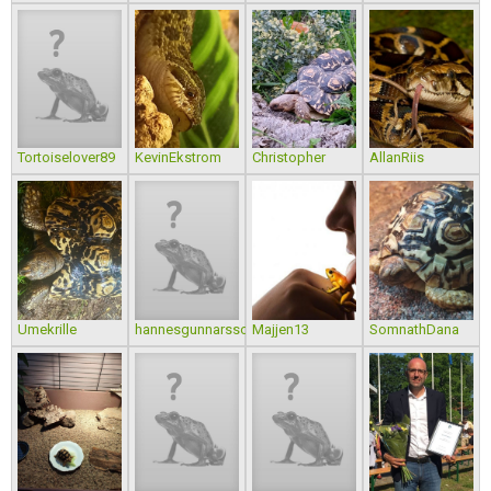
Tortoiselover89
KevinEkstrom
Christopher
AllanRiis
Umekrille
hannesgunnarsson99
Majjen13
SomnathDana