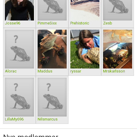
Josse96
PimmeSixx
Prehistoric
Zesb
Alorac
Maddus
ryssar
Mrskarlsson
LillaMy696
Nilsmarcus