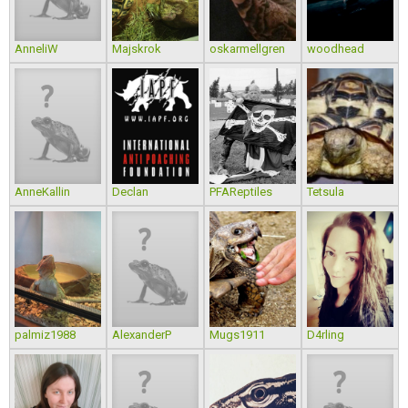
AnneliW
Majskrok
oskarmellgren
woodhead
AnneKallin
Declan
PFAReptiles
Tetsula
palmiz1988
AlexanderP
Mugs1911
D4rling