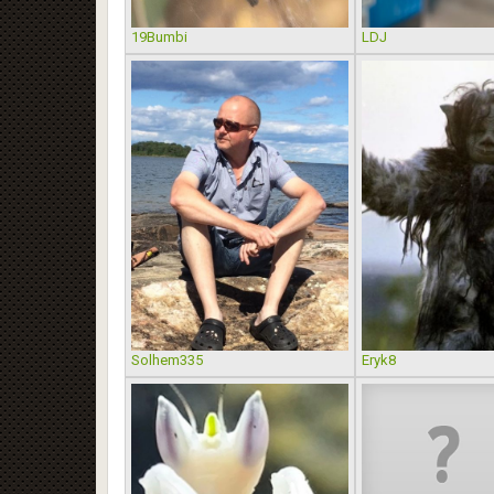
19Bumbi
LDJ
Solhem335
Eryk8