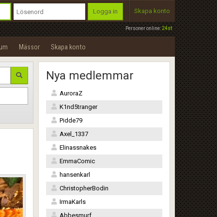
Skapa konto
Logga in
Personer online:
24st
rum
Mässor
Skapa konto
Nya medlemmar
AuroraZ
K1nd5tranger
Pidde79
Axel_1337
Elinassnakes
EmmaComic
hansenkarl
ChristopherBodin
IrmaKarls
Abbesmurf