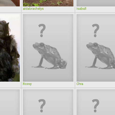
aldabrachelys
Isabull
Roxvy
Chra