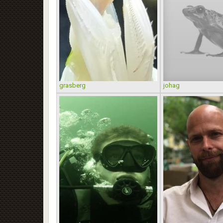
grasberg
johag