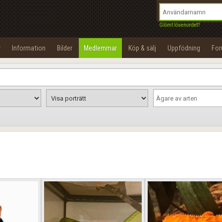
integritetspolicy
OK
Utför
Namn:
Begär nytt lösenord
Glömt lösenordet?
Tillbaka till förstasidan
Epost:
r
Information
Bilder
Medlemmar
Köp & sälj
Uppfödning
Fo
100%
Användarnamn:
Lösenord:
Privacy Policy
Terms of Service
Skapa konto