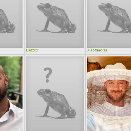
Deztox
XiaoXiaoize