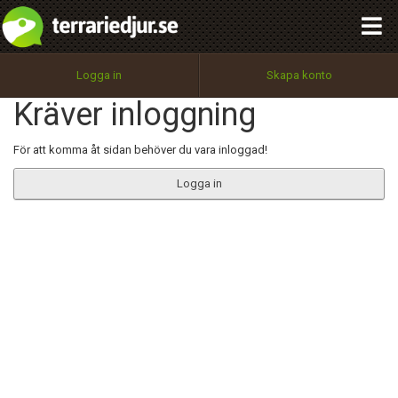
integritetspolicy
OK
Utför
Namn:
Begär nytt lösenord
Logga in
Skapa konto
Tillbaka till förstasidan
Kräver inloggning
100%
Epost:
För att komma åt sidan behöver du vara inloggad!
Logga in
Användarnamn:
Lösenord:
Privacy Policy
Terms of Service