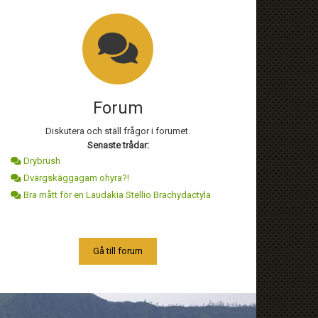
Forum
Diskutera och ställ frågor i forumet.
Senaste trådar:
Drybrush
Dvärgskäggagam ohyra?!
Bra mått för en Laudakia Stellio Brachydactyla
Gå till forum