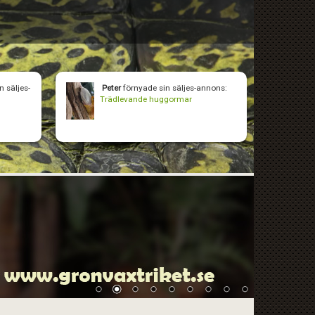
n säljes-
Peter
förnyade sin säljes-annons:
Trädlevande huggormar