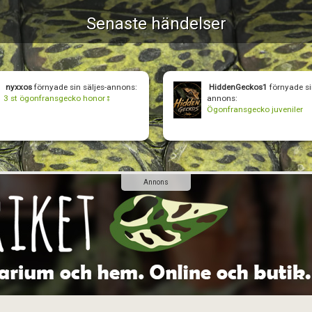
Senaste händelser
nyxxos
förnyade sin säljes-annons:
HiddenGeckos1
förnyade si
3 st ögonfransgecko honor♀️
annons:
Ögonfransgecko juveniler
Annons