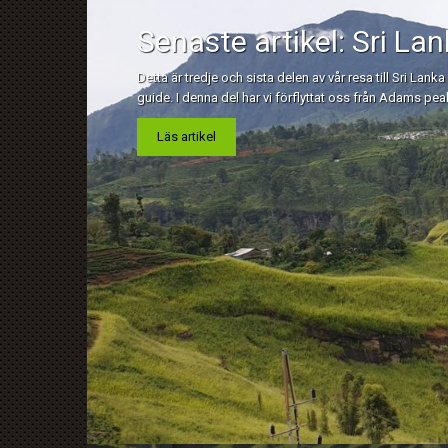
Senaste artikel: Sri Lan
Detta är tredje och sista delen av vår resa till Sri La
guide. I denna del har vi förflyttat oss från Adams pea
Läs artikel