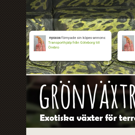
nyxxos
förnyade sin köpes-annons:
Transporthjälp från Göteborg till
Örebro