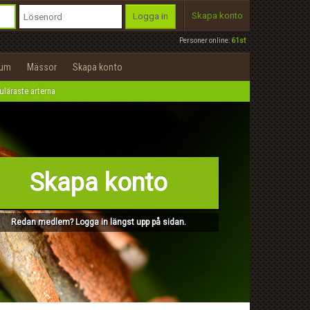
Skapa konto
Logga in
Personer online:
61st
rum
Mässor
Skapa konto
läraste arterna
Skapa konto
Redan medlem? Logga in längst upp på sidan.