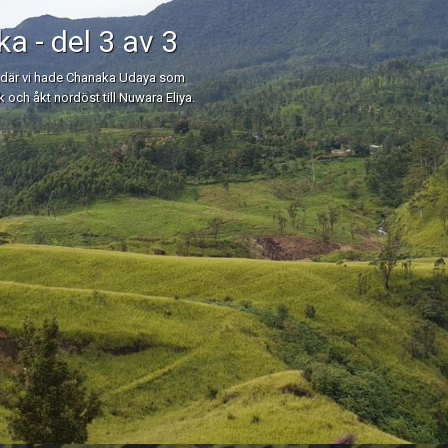
ka - del 3 av 3
nka där vi hade Chanaka Udaya som
k och åkt nordöst till Nuwara Eliya.