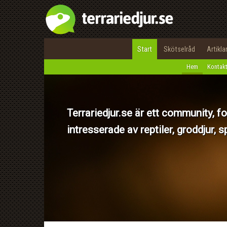
Start
Skötselråd
Artikla
Hem
Kontak
Terrariedjur.se är ett community,
intresserade av reptiler, groddjur, s