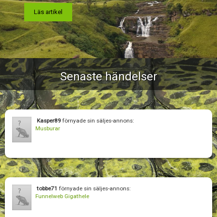
Läs artikel
Senaste händelser
Kasper89
förnyade sin säljes-annons:
Musburar
tobbe71
förnyade sin säljes-annons:
Funnelweb Gigathele