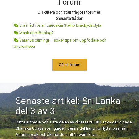
Forum
Diskutera och ställ frågor i forumet.
Senaste trådar:
Bra mått för en Laudakia Stellio Brachydactyla
Mask uppfödning?
Varanus cumingi – söker tips om uppfödare och
erfarenheter
Gå till forum
Senaste artikel: Sri Lanka -
del 3 av 3
Detta är tredje och sista delen av vår resa till Sri Lanka där vi hade
Chanaka Udaya som guide. I denna del har vi förflyttat oss från
Adams peak och åkt nordöst till Nuwara Eliya.