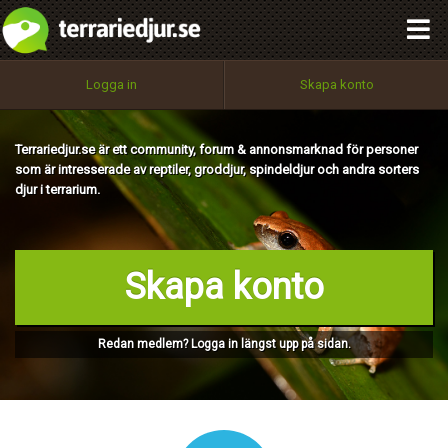
integritetspolicy
OK
Utför
Namn:
Begär nytt lösenord
Logga in
Skapa konto
Tillbaka till förstasidan
100%
Epost:
Terrariedjur.se är ett community, forum & annonsmarknad för personer
som är intresserade av reptiler, groddjur, spindeldjur och andra sorters
djur i terrarium.
Användarnamn:
Skapa konto
Lösenord:
Redan medlem? Logga in längst upp på sidan.
Privacy Policy
Terms of Service