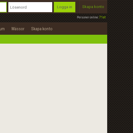
Skapa konto
Logga in
Personer online:
71st
rum
Mässor
Skapa konto