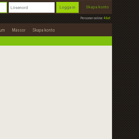
Skapa konto
Logga in
Personer online:
46st
rum
Mässor
Skapa konto