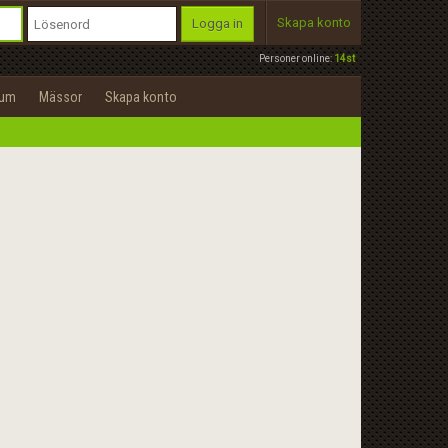
Skapa konto
Logga in
Personer online:
14st
rum
Mässor
Skapa konto