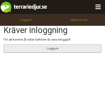
integritetspolicy
OK
Utför
Namn:
Begär nytt lösenord
Logga in
Skapa konto
Tillbaka till förstasidan
Kräver inloggning
100%
Epost:
För att komma åt sidan behöver du vara inloggad!
Logga in
Användarnamn:
Lösenord:
Privacy Policy
Terms of Service