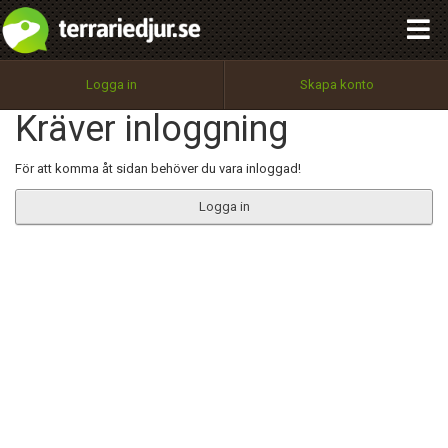
integritetspolicy
OK
Utför
Namn:
Begär nytt lösenord
Logga in
Skapa konto
Tillbaka till förstasidan
Kräver inloggning
100%
Epost:
För att komma åt sidan behöver du vara inloggad!
Logga in
Användarnamn:
Lösenord:
Privacy Policy
Terms of Service