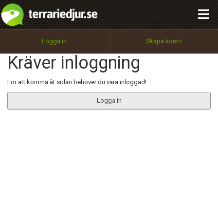
integritetspolicy
OK
Utför
Namn:
Begär nytt lösenord
Logga in
Skapa konto
Tillbaka till förstasidan
Kräver inloggning
100%
Epost:
För att komma åt sidan behöver du vara inloggad!
Logga in
Användarnamn:
Lösenord:
Privacy Policy
Terms of Service