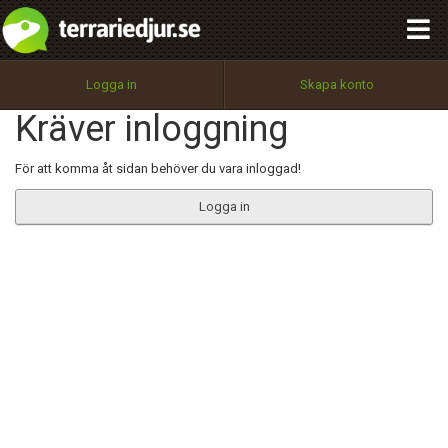
integritetspolicy
OK
Utför
Namn:
Begär nytt lösenord
Logga in
Skapa konto
Tillbaka till förstasidan
Kräver inloggning
100%
Epost:
För att komma åt sidan behöver du vara inloggad!
Logga in
Användarnamn:
Lösenord:
Privacy Policy
Terms of Service