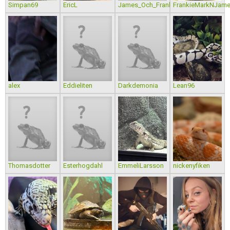
Simpan69
EricL
James_Och_Frank
FrankieMarkNJam
alex
Eddieliten
Darkdemonia
Lean96
Thomasdotter
Esterhogdahl
EmmeliLarsson
nickenyfiken