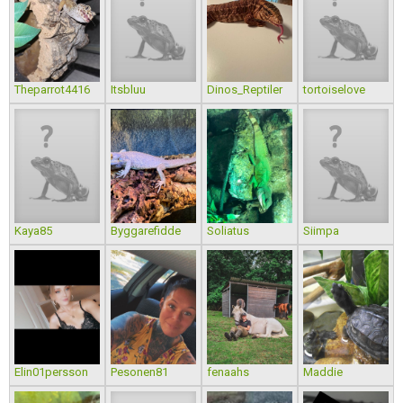
Theparrot4416
Itsbluu
Dinos_Reptiler
tortoiselove
Kaya85
Byggarefidde
Soliatus
Siimpa
Elin01persson
Pesonen81
fenaahs
Maddie