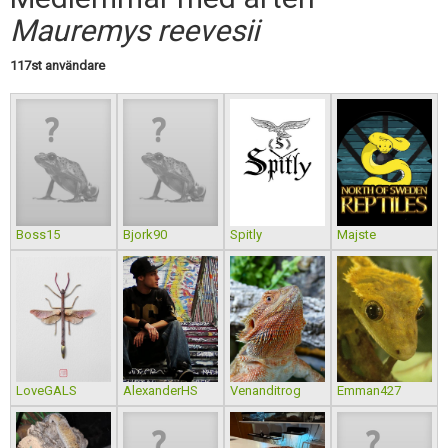
Skapa konto
Mauremys reevesii
117st användare
Boss15
Bjork90
Spitly
Majste
LoveGALS
AlexanderHS
Venanditrog
Emman427