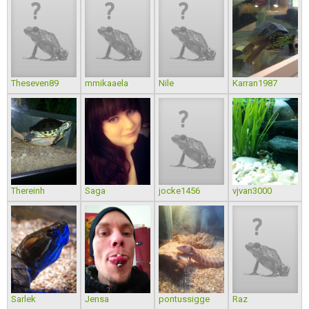
Theseven89
mmikaaela
Nile
Karran1987
Thereinh
Saga
jocke1456
vjvan3000
Sarlek
Jensa
pontussigge
Raz