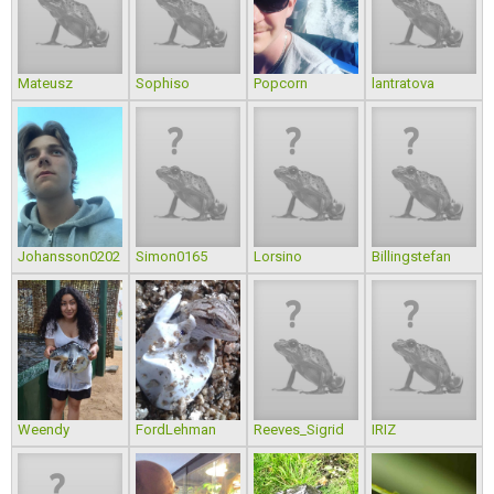
Mateusz
Sophiso
Popcorn
lantratova
Johansson0202
Simon0165
Lorsino
Billingstefan
Weendy
FordLehman
Reeves_Sigrid
IRIZ