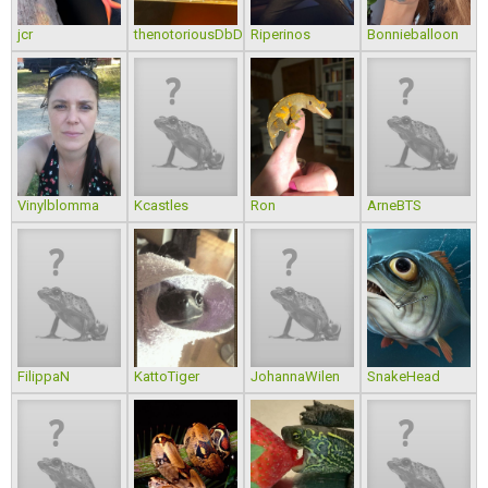
jcr
thenotoriousDbD
Riperinos
Bonnieballoon
Vinylblomma
Kcastles
Ron
ArneBTS
FilippaN
KattoTiger
JohannaWilen
SnakeHead