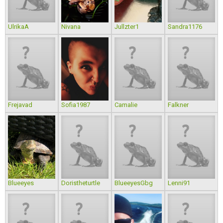
UlrikaA
Nivana
Jullzter1
Sandra1176
Frejavad
Sofia1987
Camalie
Falkner
Blueeyes
Doristheturtle
BlueeyesGbg
Lenni91