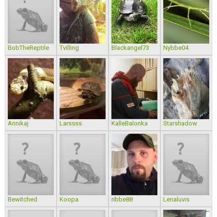
BobTheReptile
Tvilling
Blackangel73
Nybbe04
Annikaj
Larssss
KalleBalonka
Starshadow
Bewitched
Koopa
ribbe88
Lenaluvis