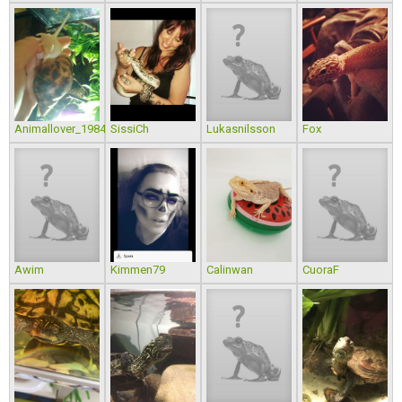
Animallover_1984
SissiCh
Lukasnilsson
Fox
Awim
Kimmen79
Calinwan
CuoraF