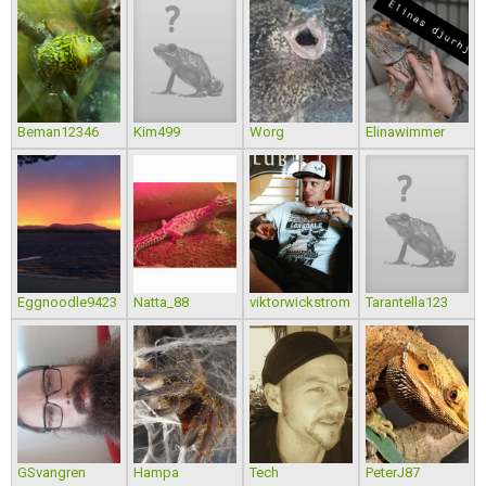
Beman12346
Kim499
Worg
Elinawimmer
Eggnoodle9423
Natta_88
viktorwickstrom
Tarantella123
GSvangren
Hampa
Tech
PeterJ87