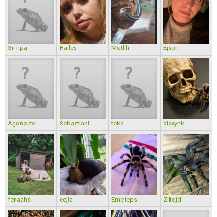
Siimpa
Hailey
Mothh
Ejson
Agonoize
SebastianL
teka
alexynk
fenaahs
eejla
Emelieps
Ziltojd