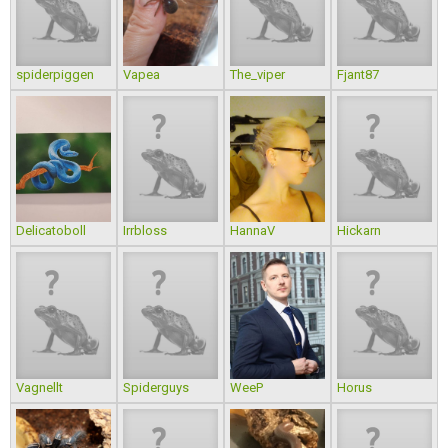
spiderpiggen
Vapea
The_viper
Fjant87
Delicatoboll
Irrbloss
HannaV
Hickarn
Vagnellt
Spiderguys
WeeP
Horus