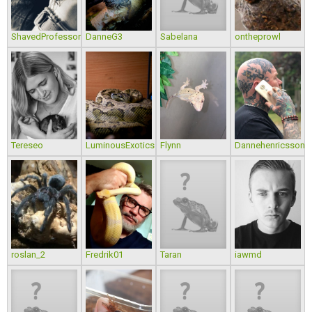
ShavedProfessor
DanneG3
Sabelana
ontheprowl
Tereseo
LuminousExotics
Flynn
Dannehenricsson
roslan_2
Fredrik01
Taran
iawmd