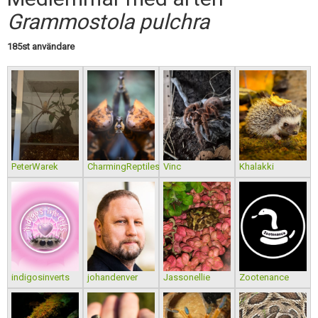
Skapa konto
Grammostola pulchra
185st användare
PeterWarek
CharmingReptiles
Vinc
Khalakki
indigosinverts
johandenver
Jassonellie
Zootenance