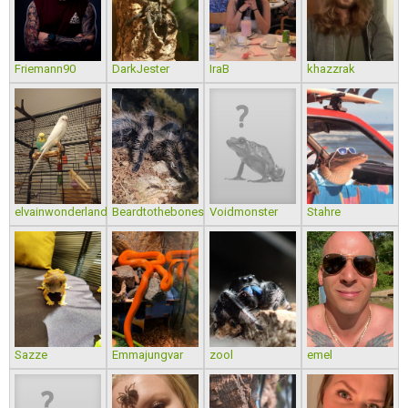
Friemann90
DarkJester
IraB
khazzrak
elvainwonderland
Beardtothebones
Voidmonster
Stahre
Sazze
Emmajungvar
zool
emel