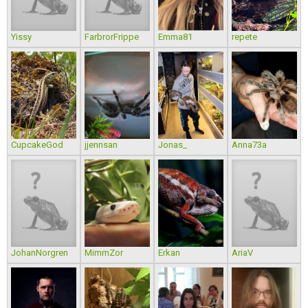
Yissy
FarbrorFrippe
Emma81
repete
CupcakeGod
jjennsan
Jonas_
Anna73a
JohanNorgren
MimmZor
Erkan
AriaV