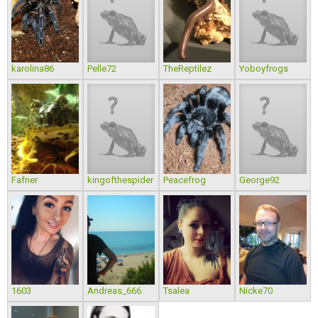
karolina86
Pelle72
TheReptilez
Yoboyfrogs
Fafner
kingofthespider
Peacefrog
George92
1603
Andreas_666
Tsalea
Nicke70