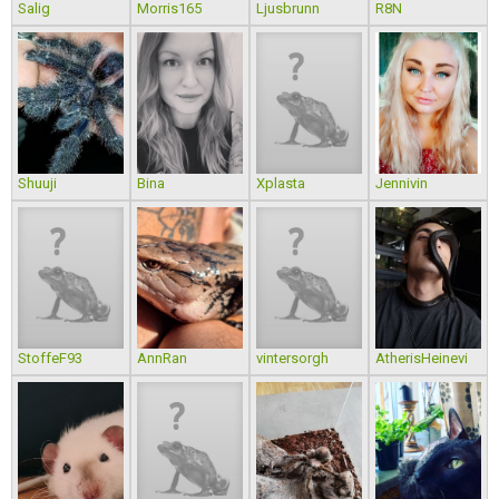
Salig
Morris165
Ljusbrunn
R8N
Shuuji
Bina
Xplasta
Jennivin
StoffeF93
AnnRan
vintersorgh
AtherisHeinevi