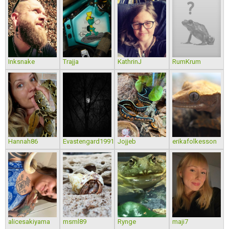
Inksnake
Trajja
KathrinJ
RumKrum
Hannah86
Evastengard1991
Jojjeb
erikafolkesson
alicesakiyama
msml89
Rynge
maji7