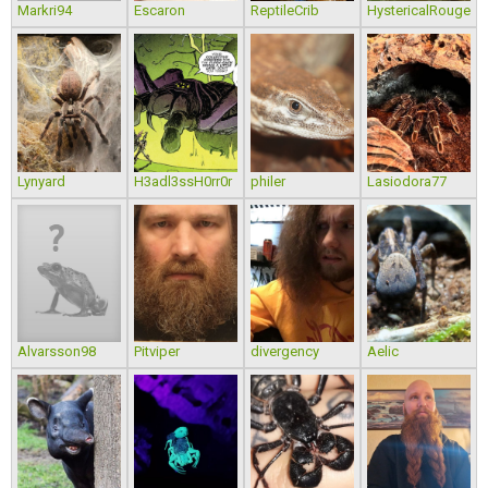
Markri94
Escaron
ReptileCrib
HystericalRouge
Lynyard
H3adl3ssH0rr0r
philer
Lasiodora77
Alvarsson98
Pitviper
divergency
Aelic