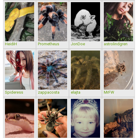
HeidiH
Prometheus
JonDoe
astrolindgren
Spideress
zappacosta
elajta
MrFW