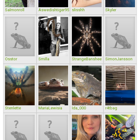
Salmonroll
Aswedishtiger95
slisshh
Skyler
Osstor
Smilla
StrangeBanshee
SimonJansson
Stenlette
MariaLewisia
Ida_000
r4tbag