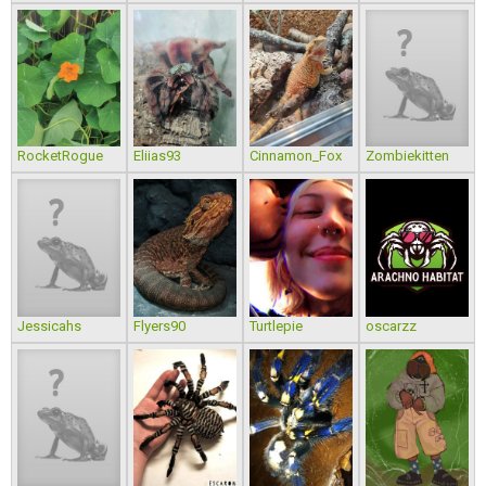
RocketRogue
Eliias93
Cinnamon_Fox
Zombiekitten
Jessicahs
Flyers90
Turtlepie
oscarzz