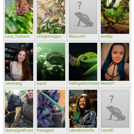
Luna_Trulsson
Unlightmagus
Marcus91
evelilja
Jerrevang
liquid
VellingeblommanZoo
Meee91
Teamsigneficant
Pramgard
Leksaksmorfin
Leon81