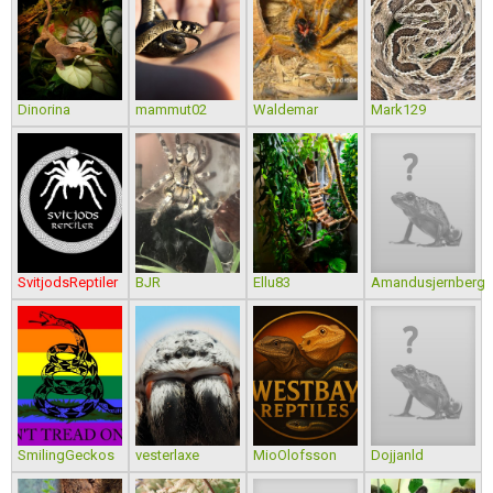
Dinorina
mammut02
Waldemar
Mark129
SvitjodsReptiler
BJR
Ellu83
Amandusjernberg
SmilingGeckos
vesterlaxe
MioOlofsson
Dojjanld