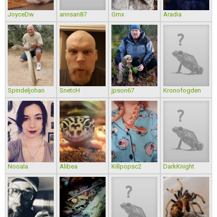
JoyceDw
annsan87
Gmx
Aradia
Spindeljohan
SnetcH
jpson67
Kronofogden
Nooala
Alibea
Killpopsc2
DarkKnight