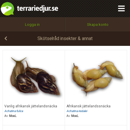
integritetspolicy
OK
Utför
Namn:
Begär nytt lösenord
Logga in
Skapa konto
Tillbaka till förstasidan
100%
Epost:
Skötselråd insekter & annat
Användarnamn:
Lösenord:
Vanlig afrikansk jättelandsnäcka
Afrikansk jättelandssnäcka
Privacy Policy
Achatina fulica
Achatina iredalei
Terms of Service
Av:
MoaL
Av:
MoaL