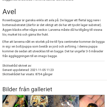
Avel
Rosenbaggar är ganska enkla att avla på. De lägger ett flertal ägg nere i
bottensubstratet (därför är det viktigt att de har ett tjockt lager substrat).
Äggen kläcks efter några veckor. Larverna måste då ha tillgång till vissna
löv, murket trä och gärna lite frukt.
Efter att larverna nått en storlek på tre till fyra centimeter kommer de bygga
in sig i en boll/puppa som består av jord och avföring. I denna puppa
kommer de sedan att utvecklas till en bagge. Det tar ungefär 3-5 månader
från äggläggningen till en imago bagge.
Skötselråd skrivet av:
Senast uppdaterad: 2021-11-05 11:23
Skötselrådet har visats: 8734 gånger
Bilder från galleriet