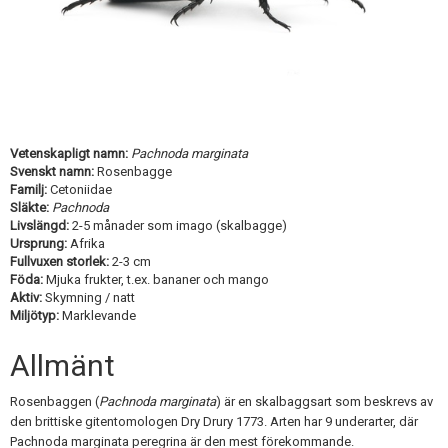
Skapa konto
Vetenskapligt namn:
Pachnoda marginata
Svenskt namn:
Rosenbagge
Familj:
Cetoniidae
Släkte:
Pachnoda
Livslängd:
2-5 månader som imago (skalbagge)
Ursprung:
Afrika
Fullvuxen storlek:
2-3 cm
Föda:
Mjuka frukter, t.ex. bananer och mango
Aktiv:
Skymning / natt
Miljötyp:
Marklevande
Allmänt
Rosenbaggen (
Pachnoda marginata
) är en skalbaggsart som beskrevs av
den brittiske gitentomologen Dry Drury 1773. Arten har 9 underarter, där
Pachnoda marginata peregrina är den mest förekommande.