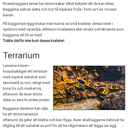
Rosenbaggens larver har större käkar vilket betyder att de kan bitas.
Baggarna saknar detta och bör få mjukare föda i form av t.ex. mosad
banan.
På baggarnas rygg brukar man kunna se små kvalster, dessa lever i
symbios med varandra, eftersom kvalsterna äter smuts och liknande som
baggarna vill bli av med.
Tvätta därför inte bort dessa kvalster!
Terrarium
Larverna kräver i
huvudsakligen ett terrarium
med mycket substrat som
ska bestå av torv, rikligt med
torra löv och murket trä,
eftersom de lever större
delar av sina liv under jorden.
Baggarna däremot kan vilja
ha ett större terrarium
eftersom de gillar att klättra och kan flyga. Även skalbaggarna behöver ha
tillgång till ett substrat av jord för att ha någonstans att lägga sin ägg.