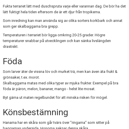
Fukta terrariet lätt med duschspruta varje eller varannan dag. De bör ha det
lätt fuktigt hela tiden eftersom de är ett djur från tropikerna.
Som inredning kan man använda sig av olika sorters korkbark och annat
som ger skalbaggarna bra grepp.
Temperaturen i terrariet bör ligga omkring 20-25 grader. Högre
temperaturer snabbar på utvecklingen och kan sänka livslängden
drastiskt.
Föda
Som larver äter de vissna löv och murket trä, men kan även äta frukt &
grönsaker, t.ex. morot.
Skalbaggarna matas med olika typer av mjuka frukter. Exempel på bra
föda är päron, melon, bananer, mango - helst lite mosat.
Byt gärna ut maten regelbundet för att minska risken för mögel.
Könsbestämning
Hanarna har en skåra som går tvärs över ”ringarna” som sitter på
baggarnas undersida. Honorna saknar denna skåra.