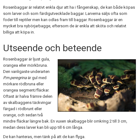
Rosenbaggar är relativt enkla djur att ha i fångenskap, de kan både köpas
som larver och som färdigutvecklade baggar. Larverna säljs ofta som
foder till reptiler men kan odlas fram till baggar. Rosenbaggar är en
mycket bra nybörjarbagge, eftersom de är enkla att sköta och relativt
billiga att köpa in.
Utseende och beteende
Rosenbaggar är ljust gula,
orangea eller mörkbruna.
Den vanligaste underarten
P.m.peregrina
är gul med
mörkare rödbruna eller
orangea segment/fläckar.
Oftast är halva främre delen
av skalbaggens täckvingar
färgad i rödbrunt eller
orange, och sedan två
mindre fläckar längre bak. En vuxen skalbagge blir omkring 2 till 3 cm,
medan dess larver kan bli upp till 6 cm långa.
De kan hanteras, men tänk på att de kan flyga.