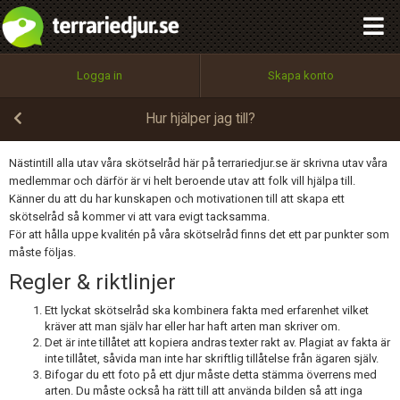
integritetspolicy
OK
Utför
Namn:
Begär nytt lösenord
Logga in
Skapa konto
Tillbaka till förstasidan
100%
Epost:
Hur hjälper jag till?
Nästintill alla utav våra skötselråd här på terrariedjur.se är skrivna utav våra
medlemmar och därför är vi helt beroende utav att folk vill hjälpa till.
Användarnamn:
Känner du att du har kunskapen och motivationen till att skapa ett
skötselråd så kommer vi att vara evigt tacksamma.
För att hålla uppe kvalitén på våra skötselråd finns det ett par punkter som
måste följas.
Lösenord:
Regler & riktlinjer
Ett lyckat skötselråd ska kombinera fakta med erfarenhet vilket
kräver att man själv har eller har haft arten man skriver om.
Privacy Policy
Det är inte tillåtet att kopiera andras texter rakt av. Plagiat av fakta är
Terms of Service
inte tillåtet, såvida man inte har skriftlig tillåtelse från ägaren själv.
Bifogar du ett foto på ett djur måste detta stämma överrens med
arten. Du måste också ha rätt till att använda bilden så att inga