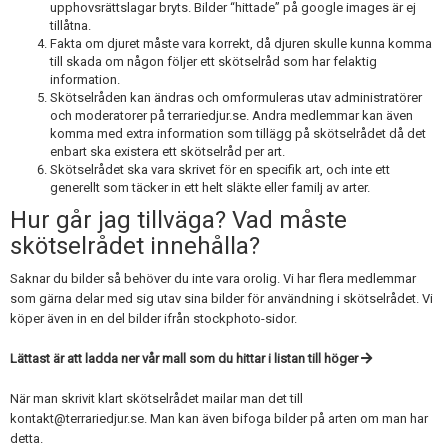
Skapa konto
upphovsrättslagar bryts. Bilder “hittade” på google images är ej
tillåtna.
Fakta om djuret måste vara korrekt, då djuren skulle kunna komma
till skada om någon följer ett skötselråd som har felaktig
information.
Skötselråden kan ändras och omformuleras utav administratörer
och moderatorer på terrariedjur.se. Andra medlemmar kan även
komma med extra information som tillägg på skötselrådet då det
enbart ska existera ett skötselråd per art.
Skötselrådet ska vara skrivet för en specifik art, och inte ett
generellt som täcker in ett helt släkte eller familj av arter.
Hur går jag tillväga? Vad måste
skötselrådet innehålla?
Saknar du bilder så behöver du inte vara orolig. Vi har flera medlemmar
som gärna delar med sig utav sina bilder för användning i skötselrådet. Vi
köper även in en del bilder ifrån stockphoto-sidor.
Lättast är att ladda ner vår mall som du hittar i listan till höger
När man skrivit klart skötselrådet mailar man det till
kontakt@terrariedjur.se
. Man kan även bifoga bilder på arten om man har
detta.