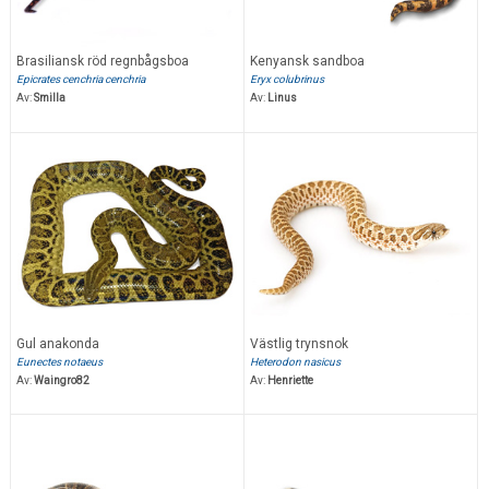
Brasiliansk röd regnbågsboa
Kenyansk sandboa
Epicrates cenchria cenchria
Eryx colubrinus
Av:
Smilla
Av:
Linus
Gul anakonda
Västlig trynsnok
Eunectes notaeus
Heterodon nasicus
Av:
Waingro82
Av:
Henriette