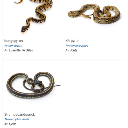
Kungspyton
Nätpyton
Python regius
Python reticulatus
Av:
LunarBallReptiles
Av:
Jonte
Strumpebandssnok
Thamnophis sirtalis
Av:
hjelte