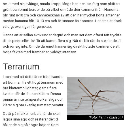
se ut med sin avlånga, smala kropp, långa ben och sin färg som skiftar i
grönt och brunt beroende på vilket område den kommer ifrån. Honorna
blir runt 8-10 cm och kännetecknas av att den har mycket korta antenner
medan hanarna blir 10-13 cm och är tunnare än honorna. Hanarna är dock
väldigt ovanliga i fångenskap.
Denna art är sällan aktiv under dagtid och man ser dem oftast tätt tryckta
till en pinne eller löv för att kamouflera sig. När de blir rädda stelnar de till
och rör sig inte. Om de däremot känner sig direkt hotade kommer de att
börja fäktas med frambenen väldigt intensivt.
Terrarium
I och med att detta är en trädlevande
art bör man ha ett högt terrarium med
bra klättermöjligheter, gärna flera
kvistar där de lätt kan klättra. Dessa
pinnar är inte temperaturkänsliga och
klarar sig bra i vanlig rumstemperatur.
De är på marken enbart när de skall
(Foto: Fanny Classon)
lägga sina ägg och resterande tid
håller de sig på högre höjder. Som