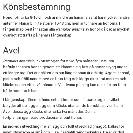
Könsbestämning
Honor blir cirka 8-10 cm och är mindre än hanarna samt har mycket mindre
antenner. Hanar blir lite större: 10-13 cm, men är tunnare än honorna. I
fångenskap består nästan alla
Ramulus artemis
av honor då det är mycket
ovanligt att träffa på hanar i fångenskap.
Avel
Ramulus artemis
blir könsmogen först vid fyra månader. I naturen
befruktar hanen honan genom att klämma sig fast på honans rygg under
ett längre tag. Det är osäkert om hur länge honan är dräktig. Äggen är små,
platta och fröliknande med en brun färg och läggs direkt på marken och
kläcks sedan efter två månader. Via denna parning kan det kläckas fram
både honor och hanar.
I fångenskap däremot finns enbart honor som är partenogena, vilket
betyder att de lägger ägg som kläcks utan att de befruktas av en hane.
Även dessa ägg kläcks efter cirka två månader. Denna
fortplantningsmetod producerar enbart honor.
En individ i utveckling mellan ägg och fullt utvecklad (imago), kallas för
nymf. Nymferna är små och ljusa, nästintill genomskinliga. De är väldigt