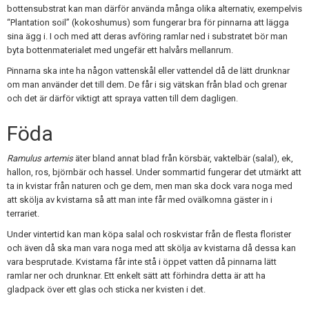
bottensubstrat kan man därför använda många olika alternativ, exempelvis
“Plantation soil” (kokoshumus) som fungerar bra för pinnarna att lägga
sina ägg i. I och med att deras avföring ramlar ned i substratet bör man
byta bottenmaterialet med ungefär ett halvårs mellanrum.
Pinnarna ska inte ha någon vattenskål eller vattendel då de lätt drunknar
om man använder det till dem. De får i sig vätskan från blad och grenar
och det är därför viktigt att spraya vatten till dem dagligen.
Föda
Ramulus artemis
äter bland annat blad från körsbär, vaktelbär (salal), ek,
hallon, ros, björnbär och hassel. Under sommartid fungerar det utmärkt att
ta in kvistar från naturen och ge dem, men man ska dock vara noga med
att skölja av kvistarna så att man inte får med ovälkomna gäster in i
terrariet.
Under vintertid kan man köpa salal och roskvistar från de flesta florister
och även då ska man vara noga med att skölja av kvistarna då dessa kan
vara besprutade. Kvistarna får inte stå i öppet vatten då pinnarna lätt
ramlar ner och drunknar. Ett enkelt sätt att förhindra detta är att ha
gladpack över ett glas och sticka ner kvisten i det.