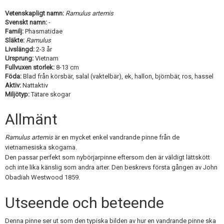
Skapa konto
Vetenskapligt namn:
Ramulus artemis
Svenskt namn:
-
Familj:
Phasmatidae
Släkte:
Ramulus
Livslängd:
2-3 år
Ursprung:
Vietnam
Fullvuxen storlek:
8-13 cm
Föda:
Blad från körsbär, salal (vaktelbär), ek, hallon, björnbär, ros, hassel
Aktiv:
Nattaktiv
Miljötyp:
Tätare skogar
Allmänt
Ramulus artemis
är en mycket enkel vandrande pinne från de
vietnamesiska skogarna.
Den passar perfekt som nybörjarpinne eftersom den är väldigt lättskött
och inte lika känslig som andra arter. Den beskrevs första gången av John
Obadiah Westwood 1859.
Utseende och beteende
Denna pinne ser ut som den typiska bilden av hur en vandrande pinne ska