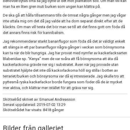
behövde bytas ofta så jag bytte ut det mot plantation soil. Om man vill kan
man ha en liten gren inuti burken som ungen kan klättra på.
De ska gå att hålla tillsammans tills de ömsat några gånger men jag vågar
inte uttala mig om det då jag valde att ha dom separat direkt efter att de
kläckts. Om man vill testa det bör man se till att det finns gott om föda då
det annars finns risk för kannibalism.
Jag rekommenderar starkt bananflugor som föda då det är väldigt enkelt
att slänga in ett par bananflugor några gånger i veckan som bönsyrsorna
kan ta när de blir hungriga. Jag har provat med nymfer av kackerlacksarten
Blaberidae sp. “Kenya” men de var svåra att få bönsyrsorna att äta då
kackerlackorna grävde ner sig i substratet. Även när jag provade utan
substratet hjälpte det inte då kackorlackorna höll sig stilla i botten av
terrariet/burken och bönsyrsorna var då ej intresserade. Jag skulle tro att
pyttesmå ryska kackerlackor borde fungera som foder då de är mycket
mer aktiva, och klättrar mer istället för att gräva ner sig.
Skötselråd skrivet av: Emanuel Andreasson
Senast uppdaterad: 2019-07-02 13:29
Skötselrådet har visats: 8418 gånger
Bilder från galleriet