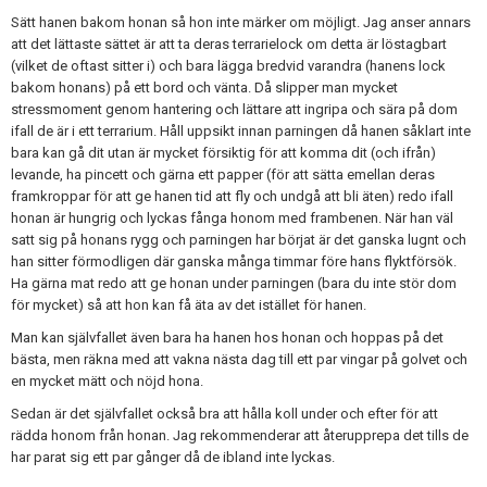
Sätt hanen bakom honan så hon inte märker om möjligt. Jag anser annars
att det lättaste sättet är att ta deras terrarielock om detta är löstagbart
(vilket de oftast sitter i) och bara lägga bredvid varandra (hanens lock
bakom honans) på ett bord och vänta. Då slipper man mycket
stressmoment genom hantering och lättare att ingripa och sära på dom
ifall de är i ett terrarium. Håll uppsikt innan parningen då hanen såklart inte
bara kan gå dit utan är mycket försiktig för att komma dit (och ifrån)
levande, ha pincett och gärna ett papper (för att sätta emellan deras
framkroppar för att ge hanen tid att fly och undgå att bli äten) redo ifall
honan är hungrig och lyckas fånga honom med frambenen. När han väl
satt sig på honans rygg och parningen har börjat är det ganska lugnt och
han sitter förmodligen där ganska många timmar före hans flyktförsök.
Ha gärna mat redo att ge honan under parningen (bara du inte stör dom
för mycket) så att hon kan få äta av det istället för hanen.
Man kan självfallet även bara ha hanen hos honan och hoppas på det
bästa, men räkna med att vakna nästa dag till ett par vingar på golvet och
en mycket mätt och nöjd hona.
Sedan är det självfallet också bra att hålla koll under och efter för att
rädda honom från honan. Jag rekommenderar att återupprepa det tills de
har parat sig ett par gånger då de ibland inte lyckas.