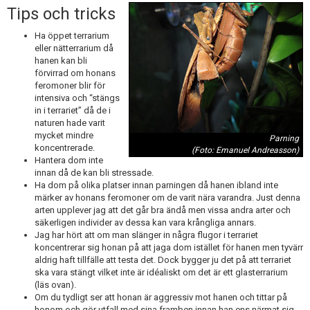
Tips och tricks
Ha öppet terrarium
eller nätterrarium då
hanen kan bli
förvirrad om honans
feromoner blir för
intensiva och “stängs
in i terrariet” då de i
naturen hade varit
mycket mindre
Parning
koncentrerade.
(Foto: Emanuel Andreasson)
Hantera dom inte
innan då de kan bli stressade.
Ha dom på olika platser innan parningen då hanen ibland inte
märker av honans feromoner om de varit nära varandra. Just denna
arten upplever jag att det går bra ändå men vissa andra arter och
säkerligen individer av dessa kan vara krångliga annars.
Jag har hört att om man slänger in några flugor i terrariet
koncentrerar sig honan på att jaga dom istället för hanen men tyvärr
aldrig haft tillfälle att testa det. Dock bygger ju det på att terrariet
ska vara stängt vilket inte är idéaliskt om det är ett glasterrarium
(läs ovan).
Om du tydligt ser att honan är aggressiv mot hanen och tittar på
honom och gör utfall med sina framben innan han ens närmat sig,