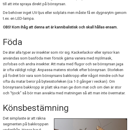
till att inte spraya direkt på bönsyrsan.
De behöver inget UV-ljus eller solplats men måste få en dygnsrytm genom
t.ex. en LED-lampa.
OBS! Kom ihåg att denna art är kannibalistisk och skall hållas ensam.
Föda
De äter alla typer av insekter som rör sig. Kackerlackor eller syrsor kan
användas som basföda men försök gärna variera med mjölmask,
zofobas och andra insekter. Att mata med flugor och se bönsyrsan jaga
är ofta väldigt roligt. Anpassa matens storlek efter bönsyrsan. Storleken
på fodret bör vara som bönsyrsans bakkropp eller något mindre och hur
ofta du matar beror på bytesstorleken (ca 1-3 gånger i veckan). Om
bönsyrsans bakkropp är platt ska man ge dom mat och om den är stor
och “tjock” så bör man avvakta med matningen så att man inte övermatar.
Könsbestämning
Det simplaste är att räkna
segmenten på bakkroppen
underifrån. Honor har 6