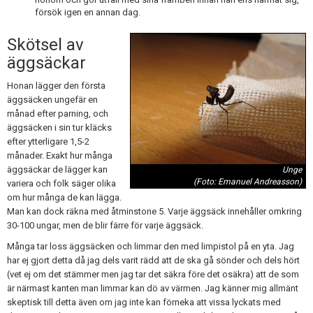
försök igen en annan dag.
Skötsel av
äggsäckar
Honan lägger den första
äggsäcken ungefär en
månad efter parning, och
äggsäcken i sin tur kläcks
efter ytterligare 1,5-2
månader. Exakt hur många
äggsäckar de lägger kan
Unge
(Foto: Emanuel Andreasson)
variera och folk säger olika
om hur många de kan lägga.
Man kan dock räkna med åtminstone 5. Varje äggsäck innehåller omkring
30-100 ungar, men de blir färre för varje äggsäck.
Många tar loss äggsäcken och limmar den med limpistol på en yta. Jag
har ej gjort detta då jag dels varit rädd att de ska gå sönder och dels hört
(vet ej om det stämmer men jag tar det säkra före det osäkra) att de som
är närmast kanten man limmar kan dö av värmen. Jag känner mig allmänt
skeptisk till detta även om jag inte kan förneka att vissa lyckats med