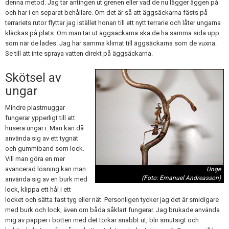
denna metod. Jag tar antingen ut grenen eller vad de nu lägger äggen på
och har i en separat behållare. Om det är så att äggsäckarna fästs på
terrariets rutor flyttar jag istället honan till ett nytt terrarie och låter ungarna
kläckas på plats. Om man tar ut äggsäckarna ska de ha samma sida upp
som när de lades. Jag har samma klimat till äggsäckarna som de vuxna.
Se till att inte spraya vatten direkt på äggsäckarna.
Skötsel av
ungar
Mindre plastmuggar
fungerar ypperligt till att
husera ungar i. Man kan då
använda sig av ett tygnät
och gummiband som lock.
Vill man göra en mer
avancerad lösning kan man
Unge
(Foto: Emanuel Andreasson)
använda sig av en burk med
lock, klippa ett hål i ett
locket och sätta fast tyg eller nät. Personligen tycker jag det är smidigare
med burk och lock, även om båda såklart fungerar. Jag brukade använda
mig av papper i botten med det torkar snabbt ut, blir smutsigt och