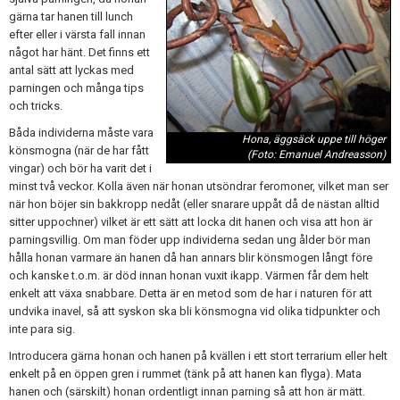
gärna tar hanen till lunch
efter eller i värsta fall innan
något har hänt. Det finns ett
antal sätt att lyckas med
parningen och många tips
och tricks.
Båda individerna måste vara
Hona, äggsäck uppe till höger
könsmogna (när de har fått
(Foto: Emanuel Andreasson)
vingar) och bör ha varit det i
minst två veckor. Kolla även när honan utsöndrar feromoner, vilket man ser
när hon böjer sin bakkropp nedåt (eller snarare uppåt då de nästan alltid
sitter uppochner) vilket är ett sätt att locka dit hanen och visa att hon är
parningsvillig. Om man föder upp individerna sedan ung ålder bör man
hålla honan varmare än hanen då han annars blir könsmogen långt före
och kanske t.o.m. är död innan honan vuxit ikapp. Värmen får dem helt
enkelt att växa snabbare. Detta är en metod som de har i naturen för att
undvika inavel, så att syskon ska bli könsmogna vid olika tidpunkter och
inte para sig.
Introducera gärna honan och hanen på kvällen i ett stort terrarium eller helt
enkelt på en öppen gren i rummet (tänk på att hanen kan flyga). Mata
hanen och (särskilt) honan ordentligt innan parning så att hon är mätt.