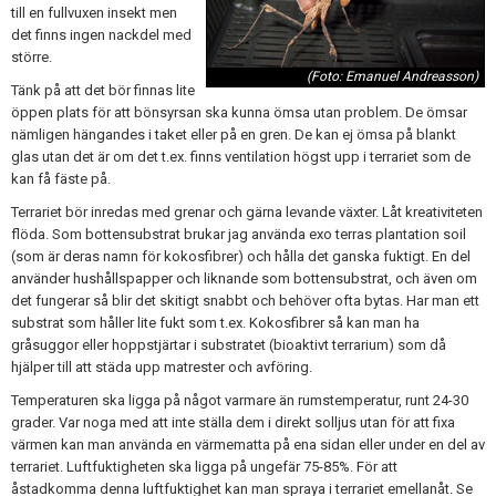
till en fullvuxen insekt men
det finns ingen nackdel med
större.
(Foto: Emanuel Andreasson)
Tänk på att det bör finnas lite
öppen plats för att bönsyrsan ska kunna ömsa utan problem. De ömsar
nämligen hängandes i taket eller på en gren. De kan ej ömsa på blankt
glas utan det är om det t.ex. finns ventilation högst upp i terrariet som de
kan få fäste på.
Terrariet bör inredas med grenar och gärna levande växter. Låt kreativiteten
flöda. Som bottensubstrat brukar jag använda exo terras plantation soil
(som är deras namn för kokosfibrer) och hålla det ganska fuktigt. En del
använder hushållspapper och liknande som bottensubstrat, och även om
det fungerar så blir det skitigt snabbt och behöver ofta bytas. Har man ett
substrat som håller lite fukt som t.ex. Kokosfibrer så kan man ha
gråsuggor eller hoppstjärtar i substratet (bioaktivt terrarium) som då
hjälper till att städa upp matrester och avföring.
Temperaturen ska ligga på något varmare än rumstemperatur, runt 24-30
grader. Var noga med att inte ställa dem i direkt solljus utan för att fixa
värmen kan man använda en värmematta på ena sidan eller under en del av
terrariet. Luftfuktigheten ska ligga på ungefär 75-85%. För att
åstadkomma denna luftfuktighet kan man spraya i terrariet emellanåt. Se