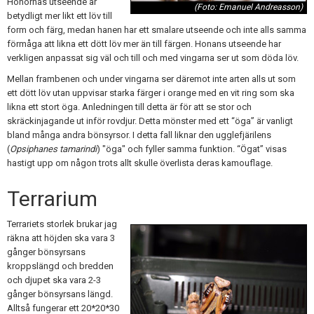
Honornas utseende är
(Foto: Emanuel Andreasson)
betydligt mer likt ett löv till
form och färg, medan hanen har ett smalare utseende och inte alls samma
förmåga att likna ett dött löv mer än till färgen. Honans utseende har
verkligen anpassat sig väl och till och med vingarna ser ut som döda löv.
Mellan frambenen och under vingarna ser däremot inte arten alls ut som
ett dött löv utan uppvisar starka färger i orange med en vit ring som ska
likna ett stort öga. Anledningen till detta är för att se stor och
skräckinjagande ut inför rovdjur. Detta mönster med ett “öga” är vanligt
bland många andra bönsyrsor. I detta fall liknar den ugglefjärilens
(
Opsiphanes tamarindi
) "öga" och fyller samma funktion. “Ögat” visas
hastigt upp om någon trots allt skulle överlista deras kamouflage.
Terrarium
Terrariets storlek brukar jag
räkna att höjden ska vara 3
gånger bönsyrsans
kroppslängd och bredden
och djupet ska vara 2-3
gånger bönsyrsans längd.
Alltså fungerar ett 20*20*30