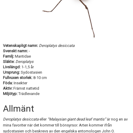
Skapa konto
Vetenskapligt namn:
Deroplatys desiccata
Svenskt namn:
-
Familj:
Mantidae
Släkte:
Deroplatys
Livslängd:
1-1,5 år
Ursprung:
Sydostasien
Fullvuxen storlek:
8-10 cm
Föda:
Insekter
Aktiv:
Främst nattetid
Miljötyp:
Trädlevande
Allmänt
Deroplatys desiccata
eller
“Malaysian giant dead leaf mantis”
är nog en av
mina favoriter när det kommer till bönsyrsor. Arten kommer ifrån
sydostasien och beskrevs av den engelska entomologen John O.