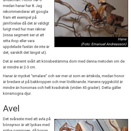
medan hanar har 8. Jag
rekommenderar att googla
fram ett exempel på
jämförelse då det är väldigt
lurigt med hur man räknar
(vissa segment ser ut att
Hane
sitta ihop eller vara
(Foto: Emanuel Andreasson)
uppdelade fastän de inte är
det, särskilt det längst ut).
Det är extremt svårt att könsbestämma dom med denna metoden om de
är mindre är 2-3 cm.
Hanar är mycket “smalare” och ser mer ut som en ärtskida, medan honor
är bredare ut på bakkroppen och mer lövliknande. Hanens ryggsköld är
mindre än honornas och helt kvadratisk (vriden 45 grader). Detta gäller
könsmogna djur.
Avel
Det svåraste med att avla på
bönsyrsor är att lyckas med
själva parningen, då honan