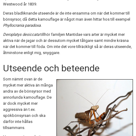
Westwood år 1839.
Deras bladliknande utseende är de inte ensamma om när det kommer till
bönsyrsor, då detta kamouflage är något man även hittar hos till exempel
Phyllocrania paradoxa
.
Deroplatys desiccata
tillhör familjen Mantidae vars arter är mycket mer
aktiva när de jagar och är dessutom mycket tåligare samt mindre kräsna
när det kommer till föda. Om inte det vore tillräckligt så är deras utseende,
åtminstone enligt mig, snyggare.
Utseende och beteende
Som nämnt ovan är de
mycket mer aktiva än många
andra av de bönsyrsor med
annorlunda kamouflage. De
är dock mycket mer
aggressiva än t.ex.
spökbönsyrsan och ska
därför inte hållas
tillsammans.