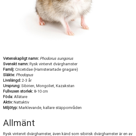
Skapa konto
Vetenskapligt namn:
Phodorus sungorus
Svenskt namn:
Rysk vintervit dvärghamster
Familj:
Cricetidae (Hamsterartade gnagare)
Släkte:
Phodopus
Livslängd:
2-3 år
Ursprung:
Sibirien, Mongoliet, Kazakstan
Fullvuxen storlek:
8-10 cm
Föda:
Allätare
Aktiv:
Nattaktiv
Miljötyp:
Marklevande, kallare stäppområden
Allmänt
Rysk vintervit dvärghamster, även känd som sibirisk dvärghamster är en av