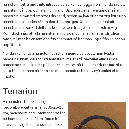
hamstern fortfarande inte intresserad så kan du lägga frön i handen så att
hamstern går upp och äter i din hand. Upprepa detta flera gånger så att
hamstern är van vid att sitta i din hand, sedan så kan du försiktigt lyfta upp
hamstern och sedan sänka den till buren igen. Om man ser till så att
hamstern blir van vid detta så kommer den troligen bli tam och trevlig.
Kom dock ihåg att alla hamstrar är individer och alla hamstrar blir olika
tama, vill man ha en tam och frisk hamster så bör man köpa från en seriös
uppfödare.
När du ska hantera hamstern så rekommenderas det att man tvättar
händerna innan, dels för att hamstern inte ska få bakterier eller farliga
ämnen som man kan ha på handen, men också för att händerna inte ska
lukta för att annars så finns risken att hamstern biter av nyfikenhet eller
irritation.
Terrarium
En hamsters bur ska enligt
jordbruksverket vara minst 36x25x25
cm, men större är rekommenderat för
att hamstern ska må bra. Buren bör
inte vara av galler eftersom att risken