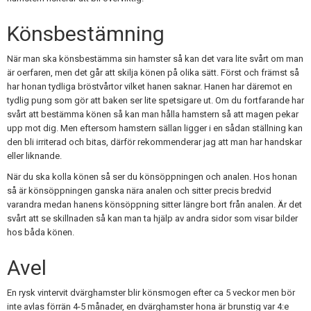
Könsbestämning
När man ska könsbestämma sin hamster så kan det vara lite svårt om man
är oerfaren, men det går att skilja könen på olika sätt. Först och främst så
har honan tydliga bröstvårtor vilket hanen saknar. Hanen har däremot en
tydlig pung som gör att baken ser lite spetsigare ut. Om du fortfarande har
svårt att bestämma könen så kan man hålla hamstern så att magen pekar
upp mot dig. Men eftersom hamstern sällan ligger i en sådan ställning kan
den bli irriterad och bitas, därför rekommenderar jag att man har handskar
eller liknande.
När du ska kolla könen så ser du könsöppningen och analen. Hos honan
så är könsöppningen ganska nära analen och sitter precis bredvid
varandra medan hanens könsöppning sitter längre bort från analen. Är det
svårt att se skillnaden så kan man ta hjälp av andra sidor som visar bilder
hos båda könen.
Avel
En rysk vintervit dvärghamster blir könsmogen efter ca 5 veckor men bör
inte avlas förrän 4-5 månader, en dvärghamster hona är brunstig var 4:e