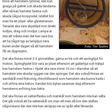
finns att hamstern rymmer, den kan
gnaga på gallret och skada tänderna
eller så kan hamster fastna och
skada någon kroppsdel. Istället bör
man ha ett plast- eller glasterrarium.
Terrariet ska vara skyddad mot direkt
solljus, drag och rovdjur. Lampa är
inte ett måste men det kan vara bra
att ha något typ av lampljus nära
buren under dagen så att hamstern
Foto: Tim Taslimi
får en dygnsrytm.
Det ska finnas minst 2-3 gömställen, gärna av trä och ett springhjul för
motion. Springhjulet bör vara av plast eftersom att gallerhjul och trähjul
kan hamstern fastna i. Hjulet ska vara minst 15 cm i diameter så att
hamstern inte skadar ryggen när den springer. Det ska också finnas en
sandskål med finkornig chinchillasand som hamstern ska kunna bada i
och utföra sina behov. Sanden bör bytas varannan dag eftersom
hamsterns avföring kan lukta.
Det ska finnas en vattenflaska och matskål som hamstern inte kan välta.
Det går också att ha vattenskål om man vill men då bör den ställas
någonstans där den inte kan skräpas ner av spån eller liknande.