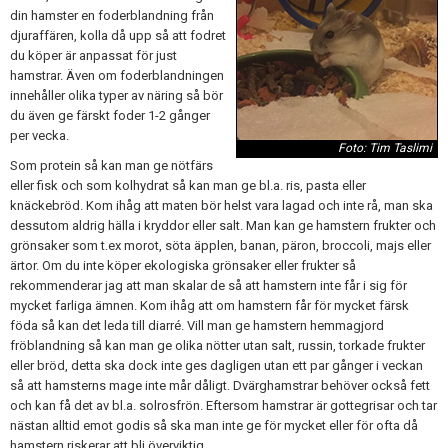
din hamster en foderblandning från
djuraffären, kolla då upp så att fodret
du köper är anpassat för just
hamstrar. Även om foderblandningen
innehåller olika typer av näring så bör
du även ge färskt foder 1-2 gånger
per vecka.
Foto: Tim Taslimi
Som protein så kan man ge nötfärs
eller fisk och som kolhydrat så kan man ge bl.a. ris, pasta eller
knäckebröd. Kom ihåg att maten bör helst vara lagad och inte rå, man ska
dessutom aldrig hälla i kryddor eller salt. Man kan ge hamstern frukter och
grönsaker som t.ex morot, söta äpplen, banan, päron, broccoli, majs eller
ärtor. Om du inte köper ekologiska grönsaker eller frukter så
rekommenderar jag att man skalar de så att hamstern inte får i sig för
mycket farliga ämnen. Kom ihåg att om hamstern får för mycket färsk
föda så kan det leda till diarré. Vill man ge hamstern hemmagjord
fröblandning så kan man ge olika nötter utan salt, russin, torkade frukter
eller bröd, detta ska dock inte ges dagligen utan ett par gånger i veckan
så att hamsterns mage inte mår dåligt. Dvärghamstrar behöver också fett
och kan få det av bl.a. solrosfrön. Eftersom hamstrar är gottegrisar och tar
nästan alltid emot godis så ska man inte ge för mycket eller för ofta då
hamstern riskerar att bli överviktig.