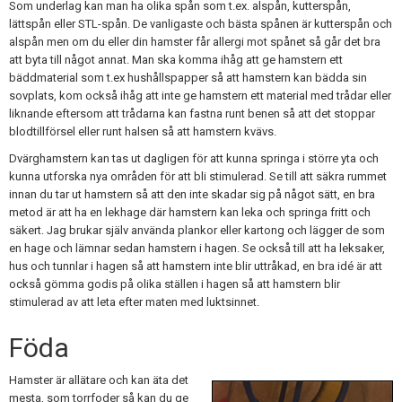
Som underlag kan man ha olika spån som t.ex. alspån, kutterspån,
lättspån eller STL-spån. De vanligaste och bästa spånen är kutterspån och
alspån men om du eller din hamster får allergi mot spånet så går det bra
att byta till något annat. Man ska komma ihåg att ge hamstern ett
bäddmaterial som t.ex hushållspapper så att hamstern kan bädda sin
sovplats, kom också ihåg att inte ge hamstern ett material med trådar eller
liknande eftersom att trådarna kan fastna runt benen så att det stoppar
blodtillförsel eller runt halsen så att hamstern kvävs.
Dvärghamstern kan tas ut dagligen för att kunna springa i större yta och
kunna utforska nya områden för att bli stimulerad. Se till att säkra rummet
innan du tar ut hamstern så att den inte skadar sig på något sätt, en bra
metod är att ha en lekhage där hamstern kan leka och springa fritt och
säkert. Jag brukar själv använda plankor eller kartong och lägger de som
en hage och lämnar sedan hamstern i hagen. Se också till att ha leksaker,
hus och tunnlar i hagen så att hamstern inte blir uttråkad, en bra idé är att
också gömma godis på olika ställen i hagen så att hamstern blir
stimulerad av att leta efter maten med luktsinnet.
Föda
Hamster är allätare och kan äta det
mesta, som torrfoder så kan du ge