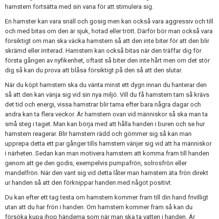
hamstern fortsätta med sin vana för att stimulera sig.
En hamster kan vara snäll och gosig men kan också vara aggressiv och till
och med bitas om den är sjuk, hotad eller trött. Därför bör man också vara
försiktigt om man ska väcka hamstern så att den inte biter för att den blir
skrämd eller irriterad. Hamstern kan också bitas när den träffar dig för
första gången av nyfikenhet, oftast så biter den inte hårt men om det stör
dig så kan du prova att blåsa försiktigt på den så att den slutar.
När du köpt hamstern ska du vänta minst ett dygn innan du hanterar den
så att den kan vänja sig vid sin nya miljö. Vill du få hamstern tam så krävs
det tid och energi, vissa hamstrar blir tama efter bara några dagar och
andra kan ta flera veckor. Är hamstern ovan vid människor så ska man ta
små steg i taget. Man kan börja med att hålla handen i buren och se hur
hamstern reagerar. Blir hamstern rädd och gömmer sig så kan man
upprepa detta ett par gånger tills hamstern vänjer sig vid att ha människor
i närheten. Sedan kan man motivera hamstern att komma fram till handen
genom att ge den godis, exempelvis pumpafrön, solrosfrön eller
mandelfrön. När den vant sig vid detta låter man hamstern äta frön direkt
ur handen så att den förknippar handen med något positivt.
Du kan efter ett tag testa om hamstern kommer fram till din hand frivilligt
utan att du har frön i handen. Om hamstern kommer fram så kan du
försöka kupa ihop händerna som när man ska ta vatten i handen. Är