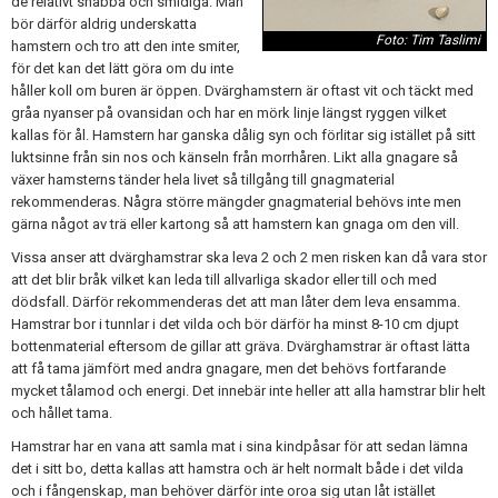
de relativt snabba och smidiga. Man
bör därför aldrig underskatta
Foto: Tim Taslimi
hamstern och tro att den inte smiter,
för det kan det lätt göra om du inte
håller koll om buren är öppen. Dvärghamstern är oftast vit och täckt med
gråa nyanser på ovansidan och har en mörk linje längst ryggen vilket
kallas för ål. Hamstern har ganska dålig syn och förlitar sig istället på sitt
luktsinne från sin nos och känseln från morrhåren. Likt alla gnagare så
växer hamsterns tänder hela livet så tillgång till gnagmaterial
rekommenderas. Några större mängder gnagmaterial behövs inte men
gärna något av trä eller kartong så att hamstern kan gnaga om den vill.
Vissa anser att dvärghamstrar ska leva 2 och 2 men risken kan då vara stor
att det blir bråk vilket kan leda till allvarliga skador eller till och med
dödsfall. Därför rekommenderas det att man låter dem leva ensamma.
Hamstrar bor i tunnlar i det vilda och bör därför ha minst 8-10 cm djupt
bottenmaterial eftersom de gillar att gräva. Dvärghamstrar är oftast lätta
att få tama jämfört med andra gnagare, men det behövs fortfarande
mycket tålamod och energi. Det innebär inte heller att alla hamstrar blir helt
och hållet tama.
Hamstrar har en vana att samla mat i sina kindpåsar för att sedan lämna
det i sitt bo, detta kallas att hamstra och är helt normalt både i det vilda
och i fångenskap, man behöver därför inte oroa sig utan låt istället