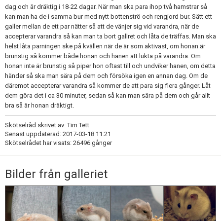
dag och är dräktig i 18-22 dagar. När man ska para ihop två hamstrar så
kan man ha de i samma bur med nytt bottenströ och rengjord bur. Sätt ett
galler mellan de ett par nätter så att de vänjer sig vid varandra, när de
accepterar varandra så kan man ta bort gallret och låta de träffas. Man ska
helst låta parningen ske på kvällen när de är som aktivast, om honan är
brunstig så kommer både honan och hanen att lukta på varandra. Om
honan inte är brunstig så piper hon oftast till och undviker hanen, om detta
händer så ska man sära på dem och försöka igen en annan dag. Om de
däremot accepterar varandra så kommer de att para sig flera gånger. Låt
dem göra det i ca 30 minuter, sedan så kan man sära på dem och går allt
bra så är honan dräktigt.
Skötselråd skrivet av: Tim Tett
Senast uppdaterad: 2017-03-18 11:21
Skötselrådet har visats: 26496 gånger
Bilder från galleriet