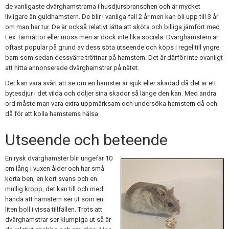
de vanligaste dvärghamstrarna i husdjursbranschen och är mycket
livligare än guldhamstern. De blir i vanliga fall 2 år men kan bli upp till 3 år
om man har tur. De är också relativt lätta att sköta och billiga jämfört med
t.ex. tamråttor eller möss men är dock inte lika sociala. Dvärghamstern är
oftast populär på grund av dess söta utseende och köps i regel till yngre
barn som sedan dessvärre tröttnar på hamstern. Det är därför inte ovanligt
att hitta annonserade dvärghamstrar på nätet.
Det kan vara svårt att se om en hamster är sjuk eller skadad då det är ett
bytesdjur i det vilda och döljer sina skador så länge den kan. Med andra
ord måste man vara extra uppmärksam och undersöka hamstern då och
då för att kolla hamsterns hälsa.
Utseende och beteende
En rysk dvärghamster blir ungefär 10
cm lång i vuxen ålder och har små
korta ben, en kort svans och en
mullig kropp, det kan till och med
hända att hamstern ser ut som en
liten boll i vissa tillfällen. Trots att
dvärghamstrar ser klumpiga ut så är