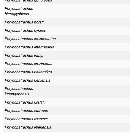
Phrynobatrachus gutturosus
Phrynobatrachus
hieroglyphicus
Phrynobatrachus horsti
Phrynobatrachus hylaios
Phrynobatrachus inexpectatus
Phrynobatrachus intermedius
Phrynobatrachus irangi
Phrynobatrachus jimzimkusi
Phrynobatrachus kakamikro
Phrynobatrachus keniensis
Phrynobatrachus
kinangopensis
Phrynobatrachus krefftii
Phrynobatrachus latifrons
Phrynobatrachus leveleve
Phrynobatrachus liberiensis