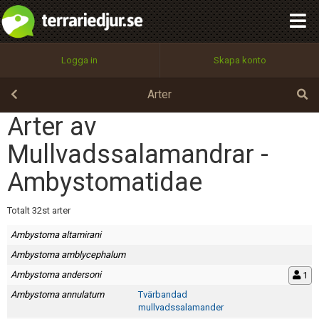
integritetspolicy
OK
Utför
Namn:
Begär nytt lösenord
Logga in
Skapa konto
Tillbaka till förstasidan
100%
Epost:
Arter
Arter av
Mullvadssalamandrar -
Användarnamn:
Ambystomatidae
Totalt 32st arter
Lösenord:
Ambystoma altamirani
Ambystoma amblycephalum
Privacy Policy
Ambystoma andersoni
1
Terms of Service
Ambystoma annulatum
Tvärbandad
mullvadssalamander