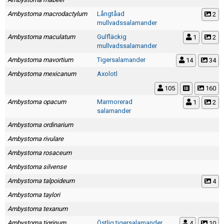
Ambystoma macrodactylum
Långtåad
2
mullvadssalamander
Ambystoma maculatum
Gulfläckig
1
2
mullvadssalamander
Ambystoma mavortium
Tigersalamander
14
34
Ambystoma mexicanum
Axolotl
105
160
Ambystoma opacum
Marmorerad
1
2
salamander
Ambystoma ordinarium
Ambystoma rivulare
Ambystoma rosaceum
Ambystoma silvense
Ambystoma talpoideum
4
Ambystoma taylori
Ambystoma texanum
Ambystoma tigrinum
Östlig tigersalamander
4
10