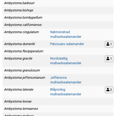
Skapa konto
Ambystoma barbouri
Ambystoma bishopi
Ambystoma bombypellum
Ambystoma californiense
Ambystoma cingulatum
Nätmönstrad
mullvadssalamander
Ambystoma dumerilii
Patzcuaro-salamander
1
Ambystoma flavipiperatum
Ambystoma gracile
Nordvästlig
1
mullvadssalamander
Ambystoma granulosum
Ambystoma jeffersonianum
Jeffersons
mullvadssalamander
Ambystoma laterale
Blåprickig
2
mullvadssalamander
Ambystoma leorae
Ambystoma lermaense
Ambystoma mabeei