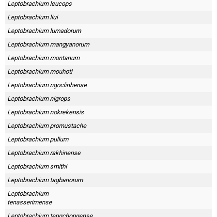
Leptobrachium leucops
Leptobrachium liui
Leptobrachium lumadorum
Leptobrachium mangyanorum
Leptobrachium montanum
Leptobrachium mouhoti
Leptobrachium ngoclinhense
Leptobrachium nigrops
Leptobrachium nokrekensis
Leptobrachium promustache
Leptobrachium pullum
Leptobrachium rakhinense
Leptobrachium smithi
Leptobrachium tagbanorum
Leptobrachium
tenasserimense
Leptobrachium tengchongense