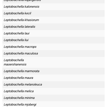
Leptobrachella kalonensis
Leptobrachella kecil
Leptobrachella khasiorum
Leptobrachella lateralis
Leptobrachella laui
Leptobrachella liui
Leptobrachella macrops
Leptobrachella maculosa
Leptobrachella
maoershanensis
Leptobrachella marmorata
Leptobrachella maura
Leptobrachella melanoleuca
Leptobrachella melica
Leptobrachella minima
Leptobrachella mjobergi