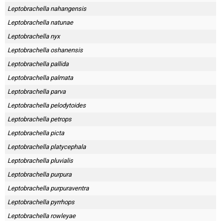
Leptobrachella nahangensis
Leptobrachella natunae
Leptobrachella nyx
Leptobrachella oshanensis
Leptobrachella pallida
Leptobrachella palmata
Leptobrachella parva
Leptobrachella pelodytoides
Leptobrachella petrops
Leptobrachella picta
Leptobrachella platycephala
Leptobrachella pluvialis
Leptobrachella purpura
Leptobrachella purpuraventra
Leptobrachella pyrrhops
Leptobrachella rowleyae