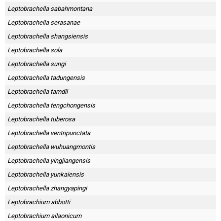
Leptobrachella sabahmontana
Leptobrachella serasanae
Leptobrachella shangsiensis
Leptobrachella sola
Leptobrachella sungi
Leptobrachella tadungensis
Leptobrachella tamdil
Leptobrachella tengchongensis
Leptobrachella tuberosa
Leptobrachella ventripunctata
Leptobrachella wuhuangmontis
Leptobrachella yingjiangensis
Leptobrachella yunkaiensis
Leptobrachella zhangyapingi
Leptobrachium abbotti
Leptobrachium ailaonicum