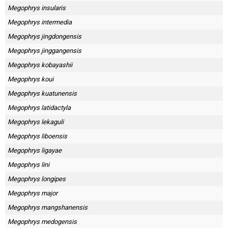
Megophrys insularis
Megophrys intermedia
Megophrys jingdongensis
Megophrys jinggangensis
Megophrys kobayashii
Megophrys koui
Megophrys kuatunensis
Megophrys latidactyla
Megophrys lekaguli
Megophrys liboensis
Megophrys ligayae
Megophrys lini
Megophrys longipes
Megophrys major
Megophrys mangshanensis
Megophrys medogensis