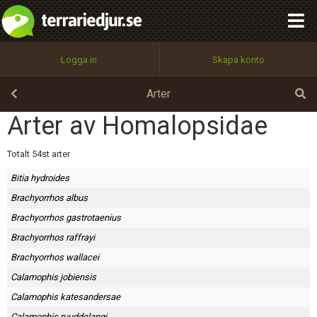
integritetspolicy
OK
Utför
Namn:
Begär nytt lösenord
Logga in
Skapa konto
Tillbaka till förstasidan
100%
Epost:
Arter
Arter av Homalopsidae
Användarnamn:
Totalt 54st arter
Bitia hydroides
Brachyorrhos albus
Lösenord:
Brachyorrhos gastrotaenius
Brachyorrhos raffrayi
Brachyorrhos wallacei
Privacy Policy
Calamophis jobiensis
Terms of Service
Calamophis katesandersae
Calamophis ruuddelangi