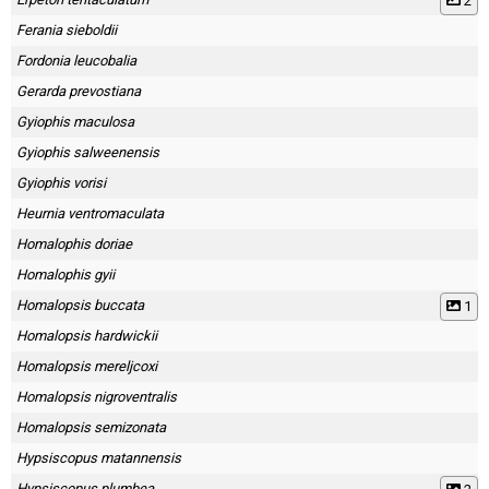
2
Ferania sieboldii
Fordonia leucobalia
Gerarda prevostiana
Gyiophis maculosa
Gyiophis salweenensis
Gyiophis vorisi
Heurnia ventromaculata
Homalophis doriae
Homalophis gyii
Homalopsis buccata
1
Homalopsis hardwickii
Homalopsis mereljcoxi
Homalopsis nigroventralis
Homalopsis semizonata
Hypsiscopus matannensis
Hypsiscopus plumbea