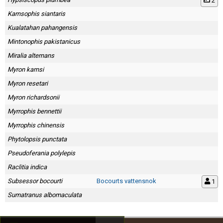
2
Karnsophis siantaris
Kualatahan pahangensis
Mintonophis pakistanicus
Miralia alternans
Myron karnsi
Myron resetari
Myron richardsonii
Myrrophis bennettii
Myrrophis chinensis
Phytolopsis punctata
Pseudoferania polylepis
Raclitia indica
Subsessor bocourti
Bocourts vattensnok
1
Sumatranus albomaculata