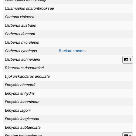
Skapa konto
Calamophis sharonbrooksae
Cantoria violacea
Cerberus australis
Cerberus dunsoni
Cerberus microlepis
Cerberus rynchops
Bockadamsnok
Cerberus schneiderii
1
Dieurostus dussumieri
Djokoiskandarus annulata
Enhydris chanardi
Enhydris enhydris
Enhydris innominata
Enhydris jagorii
Enhydris longicauda
Enhydris subtaeniata
Erpeton tentaculatum