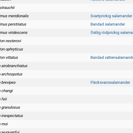
strauchii
mus meridionalis
Svartprickig salamander
mus perstriatus
Bandad salamander
mus viridescens
Östlig rödprickig salam
on nesterovi
on ophryticus
on vittatus
Bandad vattensalamand
 airobranchiatus
n archospotus
 brevipes
Fläcksvanssalamander
n changi
 feii
n granulosus
n inexpectatus
n moi
n wuguanfui