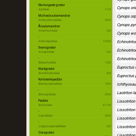
Skivtungade grodor
Cynops orie
Alytidae
11st
Mullvadssalamandrar
Cynops orp
Ambystomatidae
32st
Cynops pyr
Ålsalamandrar
Amphiumidae
3st
Cynops wolt
-
Arthroleptidae
153st
Echinotrito
Svansgrodor
Echinotrito
Ascaphidae
2st
-
Echinotrit
Batrachylidae
13st
Euproctus
Klockgrodor
Bombinatoridae
8st
Euproctus 
Kortskallepaddor
Brachycephalidae
73st
Ichthyosaur
-
Laotriton l
Brevicipitidae
35st
Paddor
Lissotriton
Bufonidae
617st
Lissotriton
-
Caeciliidae
43st
Lissotriton
-
Calyptocephalellidae
5st
Lissotriton 
Glasgrodor
Lissotriton