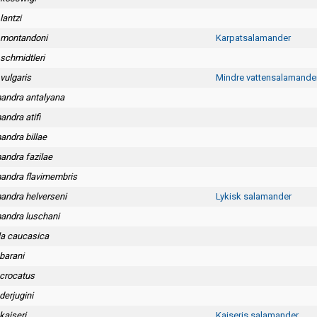
lantzi
n montandoni
Karpatsalamander
 schmidtleri
 vulgaris
Mindre vattensalamande
andra antalyana
ndra atifi
andra billae
andra fazilae
andra flavimembris
andra helverseni
Lykisk salamander
andra luschani
la caucasica
barani
crocatus
derjugini
kaiseri
Kaiseris salamander