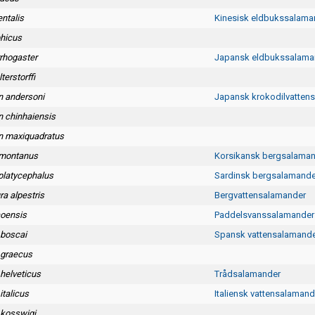
ntalis
Kinesisk eldbukssalama
hicus
rhogaster
Japansk eldbukssalama
erstorffi
n andersoni
Japansk krokodilvatten
n chinhaiensis
on maxiquadratus
 montanus
Korsikansk bergsalaman
platycephalus
Sardinsk bergsalamande
a alpestris
Bergvattensalamander
aoensis
Paddelsvanssalamander
 boscai
Spansk vattensalamande
 graecus
 helveticus
Trådsalamander
italicus
Italiensk vattensalamand
 kosswigi