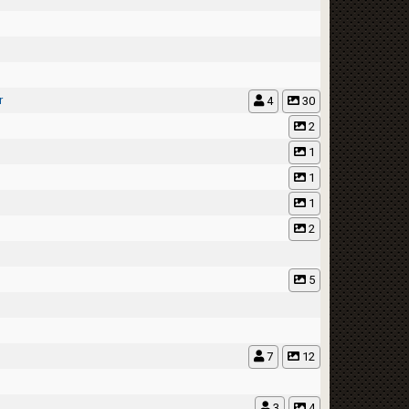
r
4
30
2
1
1
1
2
5
7
12
3
4