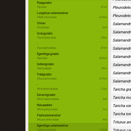
Pipagrodor
Pipidae
41st
Pleurodeles
Lunglösa salamandrar
Pleurodeles
Plethodontidae
474st
Olmar
Salamandra
Proteidae
6st
Salamandra
Gräsgrodor
Ptychadenidae
59st
Salamandra
-
Pyxicephalidae
87st
Salamandra
Egentliga grodor
Salamandra
Ranidae
403st
Indiengrodor
Salamandr
Ranixalidae
18st
Salamandrin
Trädgrodor
Rhacophoridae
419st
Salamandrin
-
Rhinatrematidae
12st
Taricha gr
Darwingrodor
Taricha rivu
Rhinodermatidae
3st
Näspaddor
Taricha sie
Rhinophrynidae
1st
Taricha to
Flodsalamandrar
Rhyacotritonidae
4st
Triturus an
Egentliga salamandrar
Salamandridae
120st
Triturus ca