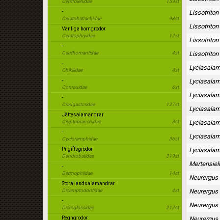
Centrolenidae
159st
-
Lissotriton 
Ceratobatrachidae
98st
Lissotrito
Vanliga horngrodor
Ceratophryidae
12st
Lissotriton
-
Ceuthomantidae
4st
Lissotriton
-
Lyciasalam
Chikilidae
4st
-
Lyciasalama
Conrauidae
6st
Lyciasalam
-
Craugastoridae
127st
Lyciasalam
Jättesalamandrar
Cryptobranchidae
3st
Lyciasalam
-
Lyciasalam
Cycloramphidae
36st
Pilgiftsgrodor
Lyciasalam
Dendrobatidae
319st
Mertensiel
-
Dermophiidae
14st
Neurergus 
Stora landsalamandrar
Dicamptodontidae
4st
Neurergus 
-
Neurergus 
Dicroglossidae
212st
Regngrodor
Neurergus 