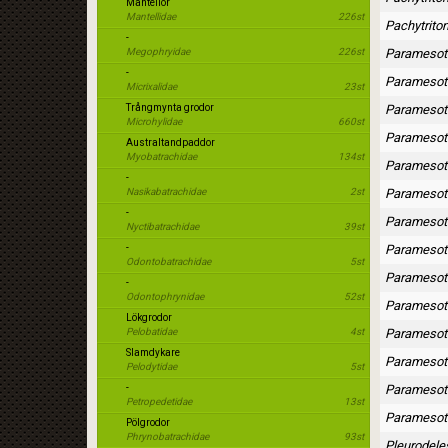
Mantellor
Mantellidae
226st
Pachytrito
-
Megophryidae
226st
Paramesotr
-
Paramesotr
Micrixalidae
23st
Trångmynta grodor
Paramesotr
Microhylidae
660st
Paramesotr
Australtandpaddor
Myobatrachidae
134st
Paramesotr
-
Nasikabatrachidae
2st
Paramesotr
-
Paramesotr
Nyctibatrachidae
39st
-
Paramesotr
Odontobatrachidae
5st
Paramesotr
-
Odontophrynidae
52st
Paramesotr
Lökgrodor
Pelobatidae
4st
Paramesotri
Slamdykare
Paramesotr
Pelodytidae
5st
-
Paramesotr
Petropedetidae
13st
Paramesotri
Pölgrodor
Phrynobatrachidae
93st
Pleurodele