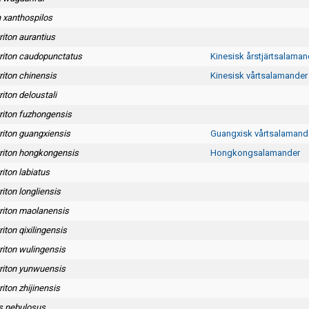
n xanthospilos
iton aurantius
iton caudopunctatus
Kinesisk årstjärtsalaman
iton chinensis
Kinesisk vårtsalamander
iton deloustali
iton fuzhongensis
iton guangxiensis
Guangxisk vårtsalamand
iton hongkongensis
Hongkongsalamander
iton labiatus
iton longliensis
iton maolanensis
ton qixilingensis
iton wulingensis
iton yunwuensis
ton zhijinensis
s nebulosus