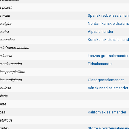
 poireti
 waltl
Spansk revbenssalaman
 algira
Nordafrikansk eldsalam
 atra
Alpsalamander
 corsica
Korsikansk eldsalamand
 infraimmaculata
 lanzai
Lanzas grottsalamander
a salamandra
Eldsalamander
a perspicillata
a terdigitata
Glasögonsalamander
anulosa
Vårtskinnad salamander
laris
rrae
rosa
Kalifornisk salamander
atolicus
rnifex
Större alpvattensalaman