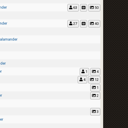
nder
63
50
nder
27
40
salamander
der
r
1
4
4
12
1
r
2
3
er