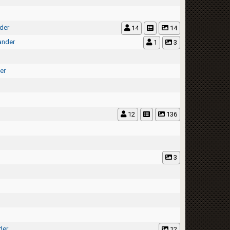
der
14
14
ander
1
3
er
12
136
3
der
12