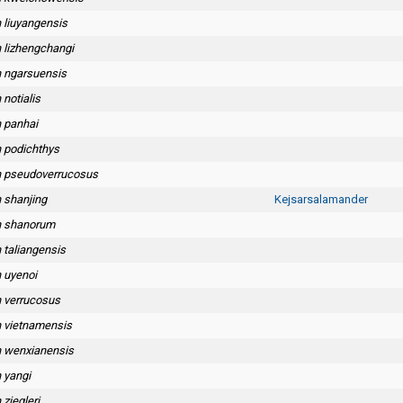
n liuyangensis
n lizhengchangi
n ngarsuensis
 notialis
n panhai
n podichthys
on pseudoverrucosus
n shanjing
Kejsarsalamander
on shanorum
n taliangensis
n uyenoi
n verrucosus
n vietnamensis
on wenxianensis
n yangi
 ziegleri