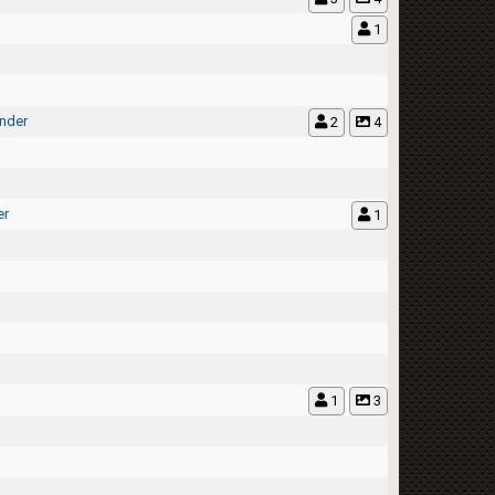
1
ander
2
4
er
1
1
3