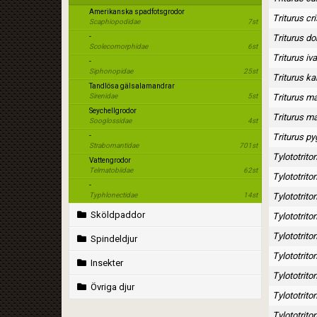
Amerikanska spadfotsgrodor
Triturus cr
Scaphiopodidae
7st
-
Triturus d
Scolecomorphidae
6st
Triturus iv
-
Siphonopidae
25st
Triturus kar
Tandlösa gälsalamandrar
Sirenidae
5st
Triturus m
Seychellgrodor
Triturus m
Sooglossidae
4st
-
Triturus p
Strabomantidae
701st
Tylototrito
Vattengrodor
Telmatobiidae
62st
Tylototrito
-
Typhlonectidae
14st
Tylototrito
Sköldpaddor
Tylototrito
Tylototrito
Spindeldjur
Tylototrito
Insekter
Tylototrit
Övriga djur
Tylototrit
Tylototrit