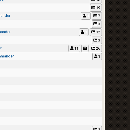
19
mander
1
7
3
mander
1
12
3
r
11
26
lamander
1
1