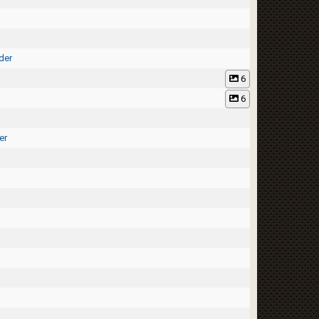
der
6
6
er