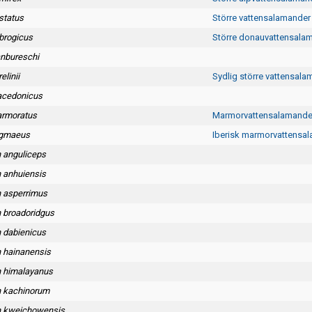
istatus
Större vattensalamander
obrogicus
Större donauvattensala
anbureschi
elinii
Sydlig större vattensala
acedonicus
armoratus
Marmorvattensalamande
ygmaeus
Iberisk marmorvattensa
n anguliceps
n anhuiensis
n asperrimus
n broadoridgus
n dabienicus
n hainanensis
on himalayanus
on kachinorum
on kweichowensis