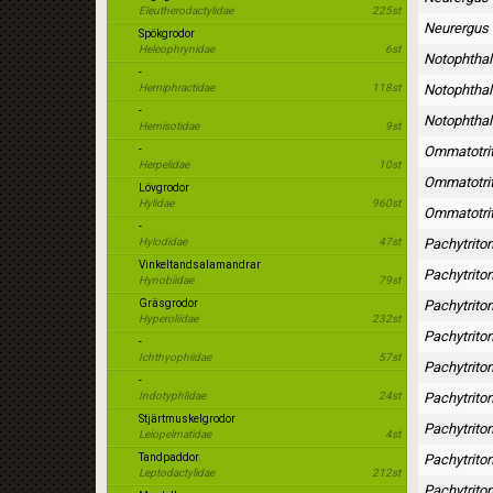
Eleutherodactylidae
225st
Neurergus 
Spökgrodor
Heleophrynidae
6st
Notophthal
-
Hemiphractidae
118st
Notophthal
-
Notophthal
Hemisotidae
9st
-
Ommatotrit
Herpelidae
10st
Ommatotrit
Lövgrodor
Hylidae
960st
Ommatotrit
-
Hylodidae
47st
Pachytriton
Vinkeltandsalamandrar
Pachytrito
Hynobiidae
79st
Gräsgrodor
Pachytriton
Hyperoliidae
232st
Pachytrito
-
Ichthyophiidae
57st
Pachytriton
-
Indotyphlidae
24st
Pachytrito
Stjärtmuskelgrodor
Pachytrito
Leiopelmatidae
4st
Tandpaddor
Pachytrito
Leptodactylidae
212st
Pachytrito