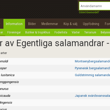
integritetspolicy
OK
Utför
Namn:
Begär nytt lösenord
Glömt lösenordet?
Tillbaka till förstasidan
Epost:
r
Information
Bilder
Medlemmar
Köp & sälj
Uppfödning
Fo
100%
ter
Föreningar
Butiker & tropikhus
Foderlista
Växter
Terrarium
Belysn
Användarnamn:
r av Egentliga salamandrar 
Lösenord:
 arter
Privacy Policy
rnoldi
Montsenybergsalamand
Terms of Service
asper
Pyreneisk bergsalamand
Skapa konto
lusitanica
Guldstrimmig salamande
enggongensis
anurus
sicauda
Japansk svärdsvanssal
ingensis
aucus