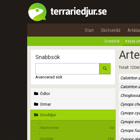
Start
Skötselråd
Artikla
Överblick
Kända ar
Arte
Snabbsök
Totalt 120st
Avancerad sök
Calotriton a
Calotriton 
Ödlor
Chioglossa 
Ormar
Cynops ch
Cynops cy
Groddjur
Cynops en
-
Allophrynidae
3st
Cynops fud
-
Alsodidae
26st
Cynops gl