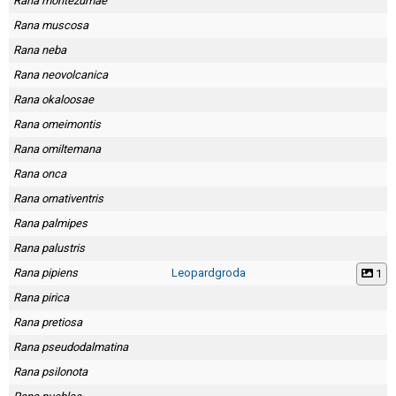
Rana montezumae
Rana muscosa
Rana neba
Rana neovolcanica
Rana okaloosae
Rana omeimontis
Rana omiltemana
Rana onca
Rana ornativentris
Rana palmipes
Rana palustris
Rana pipiens
Leopardgroda
1
Rana pirica
Rana pretiosa
Rana pseudodalmatina
Rana psilonota