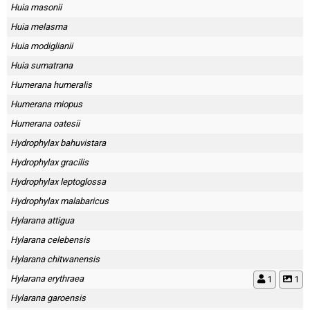
Huia masonii
Huia melasma
Huia modiglianii
Huia sumatrana
Humerana humeralis
Humerana miopus
Humerana oatesii
Hydrophylax bahuvistara
Hydrophylax gracilis
Hydrophylax leptoglossa
Hydrophylax malabaricus
Hylarana attigua
Hylarana celebensis
Hylarana chitwanensis
Hylarana erythraea
1
1
Hylarana garoensis