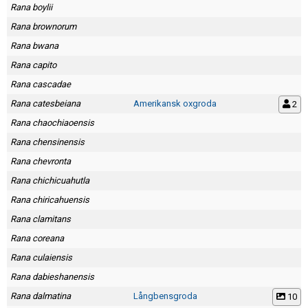
Rana boylii
Rana brownorum
Rana bwana
Rana capito
Rana cascadae
Rana catesbeiana
Amerikansk oxgroda
2
Rana chaochiaoensis
Rana chensinensis
Rana chevronta
Rana chichicuahutla
Rana chiricahuensis
Rana clamitans
Rana coreana
Rana culaiensis
Rana dabieshanensis
Rana dalmatina
Långbensgroda
10