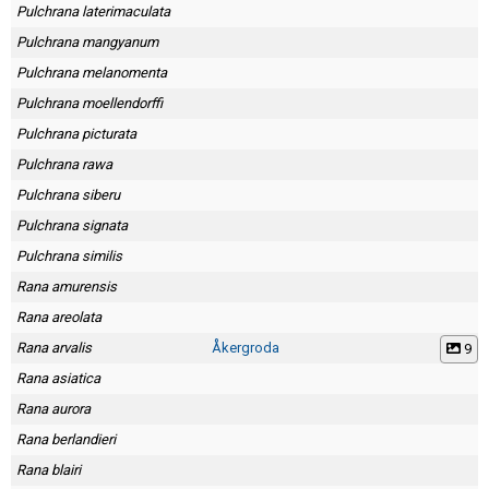
Pulchrana laterimaculata
Pulchrana mangyanum
Pulchrana melanomenta
Pulchrana moellendorffi
Pulchrana picturata
Pulchrana rawa
Pulchrana siberu
Pulchrana signata
Pulchrana similis
Rana amurensis
Rana areolata
Rana arvalis
Åkergroda
9
Rana asiatica
Rana aurora
Rana berlandieri
Rana blairi