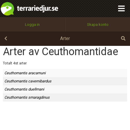
integritetspolicy
OK
Utför
Namn:
Begär nytt lösenord
Logga in
Skapa konto
Tillbaka till förstasidan
100%
Epost:
Arter
Arter av Ceuthomantidae
Användarnamn:
Totalt 4st arter
Ceuthomantis aracamuni
Ceuthomantis cavernibardus
Lösenord:
Ceuthomantis duellmani
Ceuthomantis smaragdinus
Privacy Policy
Terms of Service