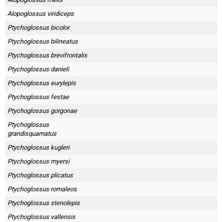
Skapa konto
Alopoglossus viridiceps
Ptychoglossus bicolor
Ptychoglossus bilineatus
Ptychoglossus brevifrontalis
Ptychoglossus danieli
Ptychoglossus eurylepis
Ptychoglossus festae
Ptychoglossus gorgonae
Ptychoglossus
grandisquamatus
Ptychoglossus kugleri
Ptychoglossus myersi
Ptychoglossus plicatus
Ptychoglossus romaleos
Ptychoglossus stenolepis
Ptychoglossus vallensis