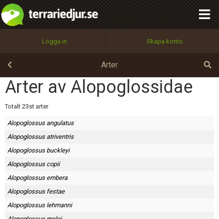
integritetspolicy
OK
Utför
Namn:
Begär nytt lösenord
Logga in
Skapa konto
Tillbaka till förstasidan
100%
Epost:
Arter
Arter av Alopoglossidae
Användarnamn:
Totalt 23st arter
Alopoglossus angulatus
Alopoglossus atriventris
Lösenord:
Alopoglossus buckleyi
Alopoglossus copii
Alopoglossus embera
Privacy Policy
Alopoglossus festae
Terms of Service
Alopoglossus lehmanni
Alopoglossus meloi