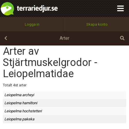
integritetspolicy
OK
Utför
Namn:
Begär nytt lösenord
Logga in
Skapa konto
Tillbaka till förstasidan
100%
Epost:
Arter
Arter av
Stjärtmuskelgrodor -
Användarnamn:
Leiopelmatidae
Totalt 4st arter
Lösenord:
Leiopelma archeyi
Leiopelma hamiltoni
Privacy Policy
Leiopelma hochstetteri
Terms of Service
Leiopelma pakeka