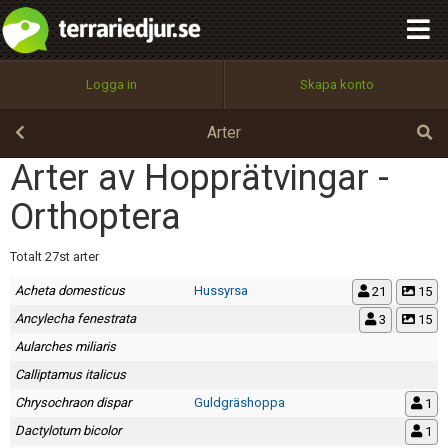
integritetspolicy
OK
Utför
Namn:
Begär nytt lösenord
Logga in
Skapa konto
Tillbaka till förstasidan
100%
Epost:
Arter
Arter av Hopprätvingar -
Orthoptera
Användarnamn:
Totalt 27st arter
Acheta domesticus
Hussyrsa
21
15
Lösenord:
Ancylecha fenestrata
3
15
Aularches miliaris
Calliptamus italicus
Privacy Policy
Terms of Service
Chrysochraon dispar
Guldgräshoppa
1
Dactylotum bicolor
1