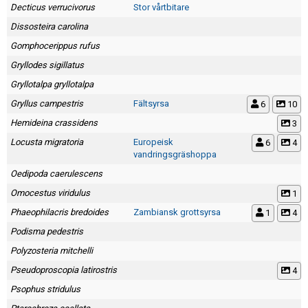
Skapa konto
Decticus verrucivorus
Stor vårtbitare
Dissosteira carolina
Gomphocerippus rufus
Gryllodes sigillatus
Gryllotalpa gryllotalpa
Gryllus campestris
Fältsyrsa
6
10
Hemideina crassidens
3
Locusta migratoria
Europeisk
6
4
vandringsgräshoppa
Oedipoda caerulescens
Omocestus viridulus
1
Phaeophilacris bredoides
Zambiansk grottsyrsa
1
4
Podisma pedestris
Polyzosteria mitchelli
Pseudoproscopia latirostris
4
Psophus stridulus