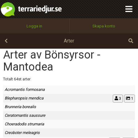
integritetspolicy
OK
Utför
Namn:
Begär nytt lösenord
Logga in
Skapa konto
Tillbaka till förstasidan
100%
Epost:
Arter
Arter av Bönsyrsor -
Mantodea
Användarnamn:
Totalt 64st arter
Acromantis formosana
Lösenord:
Blepharopsis mendica
3
1
Brunneria borealis
Ceratomantis saussure
Privacy Policy
Terms of Service
Choeradodis strumaria
Creoboter meleagris