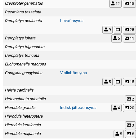
Skapa konto
Creobroter gemmatus
12
15
Decimiana tesselata
Deroplatys desiccata
Lövbönsyrsa
9
28
Deroplatys lobata
5
11
Deroplatys trigonodera
Deroplatys truncata
Euchomenella macrops
Gongylus gongylodes
Violinbönsyrsa
5
15
Helvia cardinalis
Heterochaeta orientalis
2
Hierodula grandis
Indisk jättebönsyrsa
4
20
Hierodula heteroptera
Hierodula keralensis
3
Hierodula majuscula
5
8