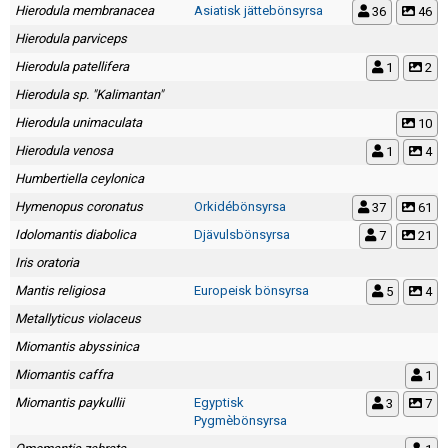
Hierodula membranacea
Asiatisk jättebönsyrsa
36
46
Hierodula parviceps
Hierodula patellifera
1
2
Hierodula sp. "Kalimantan"
Hierodula unimaculata
10
Hierodula venosa
1
4
Humbertiella ceylonica
Hymenopus coronatus
Orkidébönsyrsa
37
61
Idolomantis diabolica
Djävulsbönsyrsa
7
21
Iris oratoria
Mantis religiosa
Europeisk bönsyrsa
5
4
Metallyticus violaceus
Miomantis abyssinica
Miomantis caffra
1
Miomantis paykullii
Egyptisk
3
7
Pygmèbönsyrsa