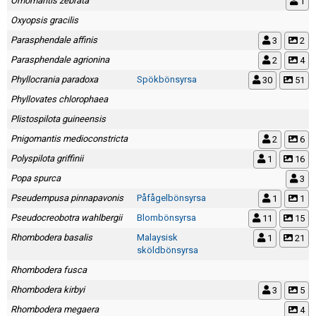
Omomantis zebrata
1
Oxyopsis gracilis
Parasphendale affinis
3
2
Parasphendale agrionina
2
4
Phyllocrania paradoxa
Spökbönsyrsa
30
51
Phyllovates chlorophaea
Plistospilota guineensis
Pnigomantis medioconstricta
2
6
Polyspilota griffinii
1
16
Popa spurca
3
Pseudempusa pinnapavonis
Påfågelbönsyrsa
1
1
Pseudocreobotra wahlbergii
Blombönsyrsa
11
15
Rhombodera basalis
Malaysisk
1
21
sköldbönsyrsa
Rhombodera fusca
Rhombodera kirbyi
3
5
Rhombodera megaera
4