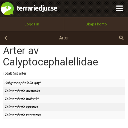
integritetspolicy
OK
Utför
Namn:
Begär nytt lösenord
Logga in
Skapa konto
Tillbaka till förstasidan
100%
Epost:
Arter
Arter av
Calyptocephalellidae
Användarnamn:
Totalt 5st arter
Calyptocephalella gayi
Lösenord:
Telmatobufo australis
Telmatobufo bullocki
Telmatobufo ignotus
Privacy Policy
Terms of Service
Telmatobufo venustus