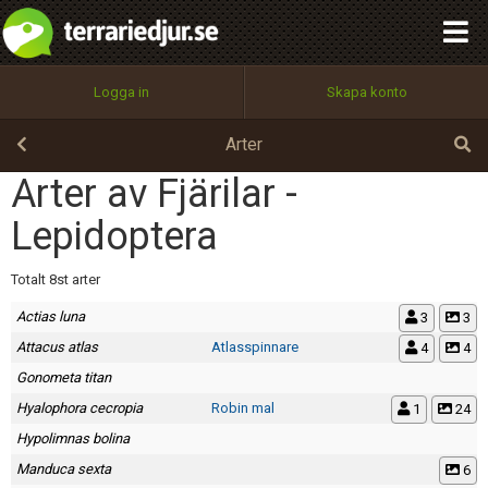
integritetspolicy
OK
Utför
Namn:
Begär nytt lösenord
Logga in
Skapa konto
Tillbaka till förstasidan
100%
Epost:
Arter
Arter av Fjärilar -
Lepidoptera
Användarnamn:
Totalt 8st arter
Actias luna
3
3
Lösenord:
Attacus atlas
Atlasspinnare
4
4
Gonometa titan
Hyalophora cecropia
Robin mal
1
24
Privacy Policy
Terms of Service
Hypolimnas bolina
Manduca sexta
6