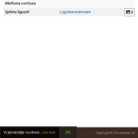
Skapa konto
Methona confusa
Sphinx ligustri
Ligustersvärmare
3
Vi använder cookies.
Läs mer
OK
Copyright © Terrariedjur.se