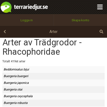
integritetspolicy
OK
Utför
Namn:
Begär nytt lösenord
Logga in
Skapa konto
Tillbaka till förstasidan
100%
Epost:
Arter
Arter av Trädgrodor -
Rhacophoridae
Användarnamn:
Totalt 419st arter
Beddomixalus bijui
Lösenord:
Buergeria buergeri
Buergeria japonica
Buergeria otai
Privacy Policy
Terms of Service
Buergeria oxycephala
Buergeria robusta