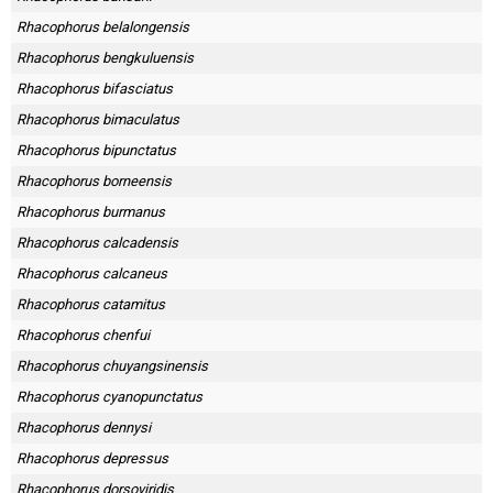
Rhacophorus belalongensis
Rhacophorus bengkuluensis
Rhacophorus bifasciatus
Rhacophorus bimaculatus
Rhacophorus bipunctatus
Rhacophorus borneensis
Rhacophorus burmanus
Rhacophorus calcadensis
Rhacophorus calcaneus
Rhacophorus catamitus
Rhacophorus chenfui
Rhacophorus chuyangsinensis
Rhacophorus cyanopunctatus
Rhacophorus dennysi
Rhacophorus depressus
Rhacophorus dorsoviridis