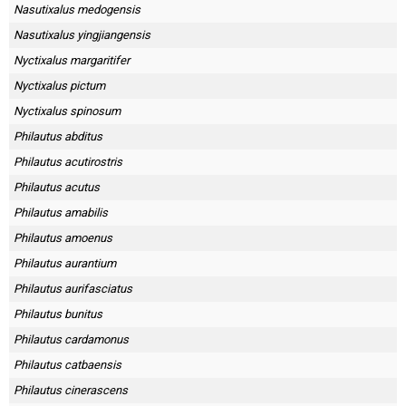
Nasutixalus medogensis
Nasutixalus yingjiangensis
Nyctixalus margaritifer
Nyctixalus pictum
Nyctixalus spinosum
Philautus abditus
Philautus acutirostris
Philautus acutus
Philautus amabilis
Philautus amoenus
Philautus aurantium
Philautus aurifasciatus
Philautus bunitus
Philautus cardamonus
Philautus catbaensis
Philautus cinerascens