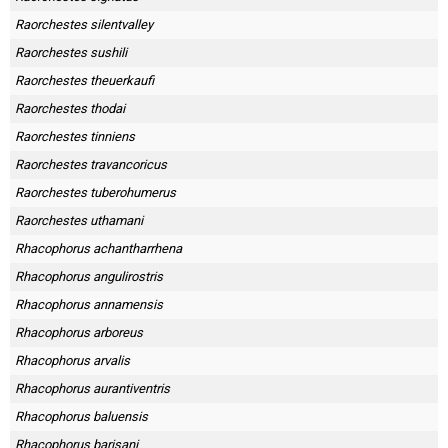
Raorchestes silentvalley
Raorchestes sushili
Raorchestes theuerkaufi
Raorchestes thodai
Raorchestes tinniens
Raorchestes travancoricus
Raorchestes tuberohumerus
Raorchestes uthamani
Rhacophorus achantharrhena
Rhacophorus angulirostris
Rhacophorus annamensis
Rhacophorus arboreus
Rhacophorus arvalis
Rhacophorus aurantiventris
Rhacophorus baluensis
Rhacophorus barisani