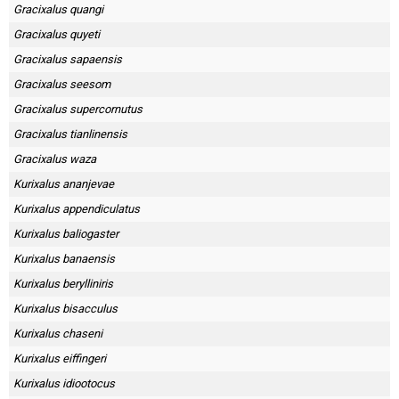
Gracixalus quangi
Gracixalus quyeti
Gracixalus sapaensis
Gracixalus seesom
Gracixalus supercornutus
Gracixalus tianlinensis
Gracixalus waza
Kurixalus ananjevae
Kurixalus appendiculatus
Kurixalus baliogaster
Kurixalus banaensis
Kurixalus berylliniris
Kurixalus bisacculus
Kurixalus chaseni
Kurixalus eiffingeri
Kurixalus idiootocus