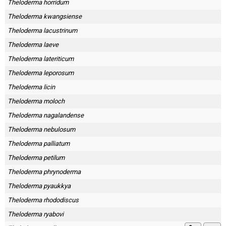
Theloderma horridum
Theloderma kwangsiense
Theloderma lacustrinum
Theloderma laeve
Theloderma lateriticum
Theloderma leporosum
Theloderma licin
Theloderma moloch
Theloderma nagalandense
Theloderma nebulosum
Theloderma palliatum
Theloderma petilum
Theloderma phrynoderma
Theloderma pyaukkya
Theloderma rhododiscus
Theloderma ryabovi