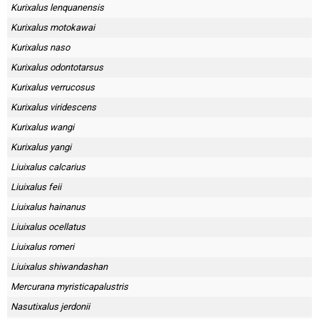
Kurixalus lenquanensis
Kurixalus motokawai
Kurixalus naso
Kurixalus odontotarsus
Kurixalus verrucosus
Kurixalus viridescens
Kurixalus wangi
Kurixalus yangi
Liuixalus calcarius
Liuixalus feii
Liuixalus hainanus
Liuixalus ocellatus
Liuixalus romeri
Liuixalus shiwandashan
Mercurana myristicapalustris
Nasutixalus jerdonii