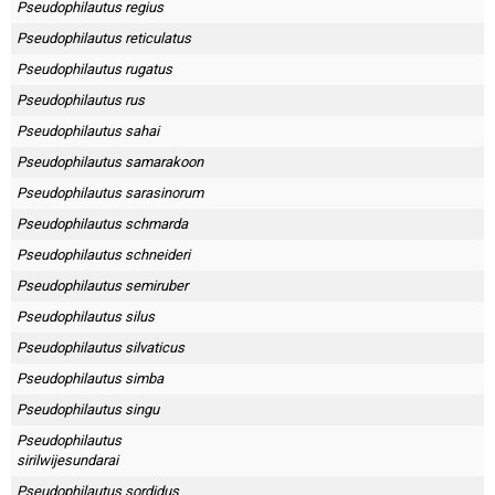
Pseudophilautus regius
Pseudophilautus reticulatus
Pseudophilautus rugatus
Pseudophilautus rus
Pseudophilautus sahai
Pseudophilautus samarakoon
Pseudophilautus sarasinorum
Pseudophilautus schmarda
Pseudophilautus schneideri
Pseudophilautus semiruber
Pseudophilautus silus
Pseudophilautus silvaticus
Pseudophilautus simba
Pseudophilautus singu
Pseudophilautus
sirilwijesundarai
Pseudophilautus sordidus