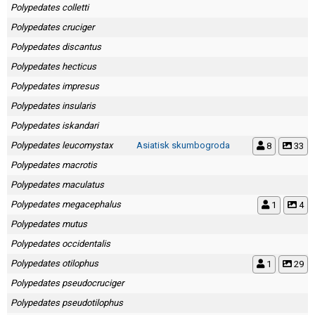
Polypedates colletti
Polypedates cruciger
Polypedates discantus
Polypedates hecticus
Polypedates impresus
Polypedates insularis
Polypedates iskandari
Polypedates leucomystax
Asiatisk skumbogroda
8
33
Polypedates macrotis
Polypedates maculatus
Polypedates megacephalus
1
4
Polypedates mutus
Polypedates occidentalis
Polypedates otilophus
1
29
Polypedates pseudocruciger
Polypedates pseudotilophus