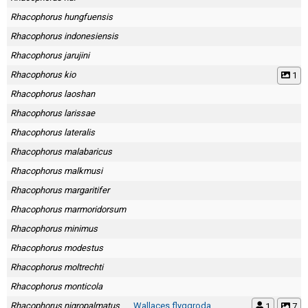
Rhacophorus hungfuensis
Rhacophorus indonesiensis
Rhacophorus jarujini
Rhacophorus kio
1
Rhacophorus laoshan
Rhacophorus larissae
Rhacophorus lateralis
Rhacophorus malabaricus
Rhacophorus malkmusi
Rhacophorus margaritifer
Rhacophorus marmoridorsum
Rhacophorus minimus
Rhacophorus modestus
Rhacophorus moltrechti
Rhacophorus monticola
Rhacophorus nigropalmatus
Wallaces flyggroda
1
7