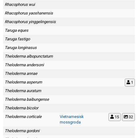
Rhacophorus wui
Rhacophorus yaoshanensis
Rhacophorus yinggelingensis
Taruga eques
Taruga fastigo
Taruga longinasus
Theloderma albopunctatum
Theloderma andersoni
Theloderma annae
Theloderma asperum
1
Theloderma auratum
Theloderma baibungense
Theloderma bicolor
Theloderma corticale
Vietnamesisk
15
32
mossgroda
Theloderma gordoni