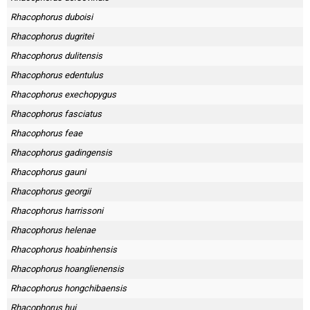
Rhacophorus duboisi
Rhacophorus dugritei
Rhacophorus dulitensis
Rhacophorus edentulus
Rhacophorus exechopygus
Rhacophorus fasciatus
Rhacophorus feae
Rhacophorus gadingensis
Rhacophorus gauni
Rhacophorus georgii
Rhacophorus harrissoni
Rhacophorus helenae
Rhacophorus hoabinhensis
Rhacophorus hoanglienensis
Rhacophorus hongchibaensis
Rhacophorus hui