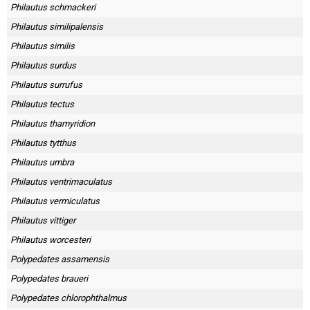
Philautus schmackeri
Philautus similipalensis
Philautus similis
Philautus surdus
Philautus surrufus
Philautus tectus
Philautus thamyridion
Philautus tytthus
Philautus umbra
Philautus ventrimaculatus
Philautus vermiculatus
Philautus vittiger
Philautus worcesteri
Polypedates assamensis
Polypedates braueri
Polypedates chlorophthalmus