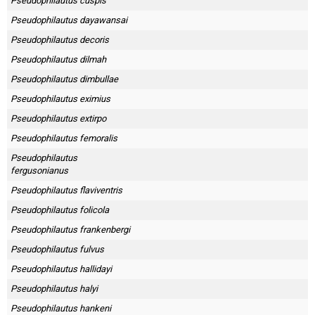
Pseudophilautus cuspis
Pseudophilautus dayawansai
Pseudophilautus decoris
Pseudophilautus dilmah
Pseudophilautus dimbullae
Pseudophilautus eximius
Pseudophilautus extirpo
Pseudophilautus femoralis
Pseudophilautus
fergusonianus
Pseudophilautus flaviventris
Pseudophilautus folicola
Pseudophilautus frankenbergi
Pseudophilautus fulvus
Pseudophilautus hallidayi
Pseudophilautus halyi
Pseudophilautus hankeni