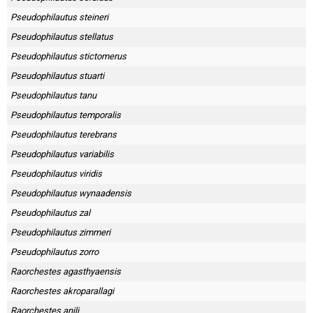
Pseudophilautus steineri
Pseudophilautus stellatus
Pseudophilautus stictomerus
Pseudophilautus stuarti
Pseudophilautus tanu
Pseudophilautus temporalis
Pseudophilautus terebrans
Pseudophilautus variabilis
Pseudophilautus viridis
Pseudophilautus wynaadensis
Pseudophilautus zal
Pseudophilautus zimmeri
Pseudophilautus zorro
Raorchestes agasthyaensis
Raorchestes akroparallagi
Raorchestes anili