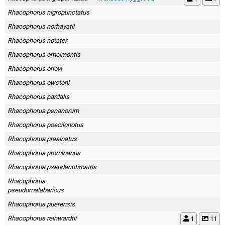
Rhacophorus nigropunctatus
Rhacophorus norhayatii
Rhacophorus notater
Rhacophorus omeimontis
Rhacophorus orlovi
Rhacophorus owstoni
Rhacophorus pardalis
Rhacophorus penanorum
Rhacophorus poecilonotus
Rhacophorus prasinatus
Rhacophorus prominanus
Rhacophorus pseudacutirostris
Rhacophorus
pseudomalabaricus
Rhacophorus puerensis
Rhacophorus reinwardtii
1
11