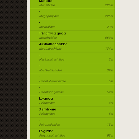
Mantellor
Mantellidae
226st
-
Megophryidae
226st
-
Micrixalidae
23st
Trångmynta grodor
Microhylidae
660st
Australtandpaddor
Myobatrachidae
134st
-
Nasikabatrachidae
2st
-
Nyctibatrachidae
39st
-
Odontobatrachidae
5st
-
Odontophrynidae
52st
Lökgrodor
Pelobatidae
4st
Slamdykare
Pelodytidae
5st
-
Petropedetidae
13st
Pölgrodor
Phrynobatrachidae
93st