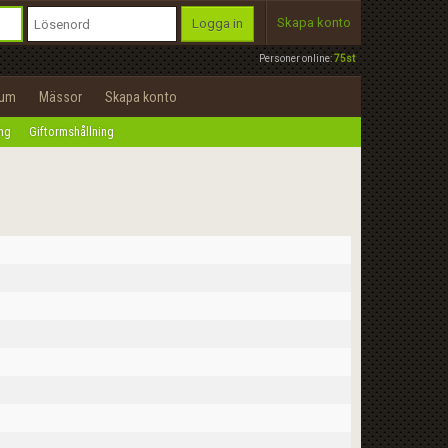
Skapa konto
Logga in
Personer online:
75st
rum
Mässor
Skapa konto
ing
Giftormshållning