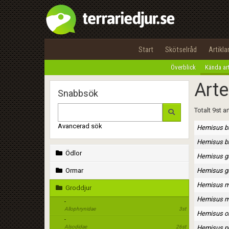
Start
Skötselråd
Artikla
Överblick
Kända ar
Arte
Snabbsök
Totalt 9st ar
Avancerad sök
Hemisus b
Hemisus b
Ödlor
Hemisus g
Ormar
Hemisus gu
Hemisus m
Groddjur
Hemisus m
-
Allophrynidae
3st
Hemisus o
-
Alsodidae
26st
Hemisus pe