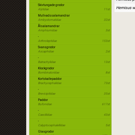
Skivtungade grodor
Hemisus wi
Alytidae
11st
Mullvadssalamandrar
Ambystomatidae
32st
Ålsalamandrar
Amphiumidae
3st
-
Arthroleptidae
153st
Svansgrodor
Ascaphidae
2st
-
Batrachylidae
13st
Klockgrodor
Bombinatoridae
8st
Kortskallepaddor
Brachycephalidae
73st
-
Brevicipitidae
35st
Paddor
Bufonidae
617st
-
Caeciliidae
43st
-
Calyptocephalellidae
5st
Glasgrodor