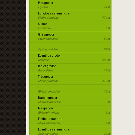
Pipagrodor
Pipidae
41st
Lunglösa salamandrar
Plethodontidae
474st
Olmar
Proteidae
6st
Gräsgrodor
Ptychadenidae
59st
-
Pyxicephalidae
87st
Egentliga grodor
Ranidae
403st
Indiengrodor
Ranixalidae
18st
Trädgrodor
Rhacophoridae
419st
-
Rhinatrematidae
12st
Darwingrodor
Rhinodermatidae
3st
Näspaddor
Rhinophrynidae
1st
Flodsalamandrar
Rhyacotritonidae
4st
Egentliga salamandrar
Salamandridae
120st