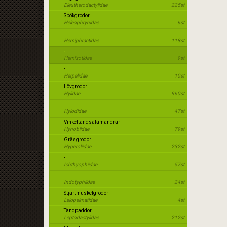
Eleutherodactylidae
225st
Spökgrodor
Heleophrynidae
6st
-
Hemiphractidae
118st
-
Hemisotidae
9st
-
Herpelidae
10st
Lövgrodor
Hylidae
960st
-
Hylodidae
47st
Vinkeltandsalamandrar
Hynobiidae
79st
Gräsgrodor
Hyperoliidae
232st
-
Ichthyophiidae
57st
-
Indotyphlidae
24st
Stjärtmuskelgrodor
Leiopelmatidae
4st
Tandpaddor
Leptodactylidae
212st