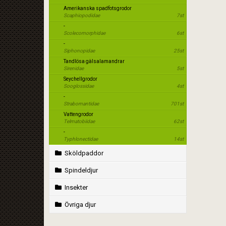
Amerikanska spadfotsgrodor
Scaphiopodidae
7st
-
Scolecomorphidae
6st
-
Siphonopidae
25st
Tandlösa gälsalamandrar
Sirenidae
5st
Seychellgrodor
Sooglossidae
4st
-
Strabomantidae
701st
Vattengrodor
Telmatobiidae
62st
-
Typhlonectidae
14st
Sköldpaddor
Spindeldjur
Insekter
Övriga djur