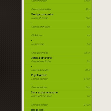
Centrolenidae
159st
-
Ceratobatrachidae
98st
Vanliga horngrodor
Ceratophryidae
12st
-
Ceuthomantidae
4st
-
Chikilidae
4st
-
Conrauidae
6st
-
Craugastoridae
127st
Jättesalamandrar
Cryptobranchidae
3st
-
Cycloramphidae
36st
Pilgiftsgrodor
Dendrobatidae
319st
-
Dermophiidae
14st
Stora landsalamandrar
Dicamptodontidae
4st
-
Dicroglossidae
212st
Regngrodor