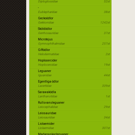
Diploglossidae
52st
-
Eublepharidae
38st
Geckoödlor
Gekkonidae
1242st
Sköldödlor
Gerrhosauridae
37st
Microtejus
Gymnophthalmidae
257st
Giftödlor
Helodermatidae
2st
Hoplocercider
Hoplocercidae
19st
Leguaner
Iguanidae
44st
Egentliga ödlor
Lacertidae
339st
Sarawaködla
Lanthanotidae
1st
Rullsvansleguaner
Leiocephalidae
29st
Leiosauridae
Leiosauridae
34st
Liolaemider
Liolaemidae
307st
Madagaskarleguaner