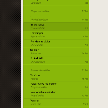
Opluridae
8st
-
Phrynosomatidae
159st
-
Phyllodactylidae
148st
Buskanolisar
Polychrotidae
8st
Fenfotingar
Pygopodidae
45st
Floridamasködlor
Rhineuridae
1st
Skinkar
Scincidae
1669st
Krokodilödlor
Shinisauridae
1st
-
Sphaerodactylidae
219st
Tejuödlor
Teiidae
161st
Palearktiska masködlor
Trogonophidae
6st
Neotropiska marködlor
Tropiduridae
137st
Varaner
Varanidae
80st