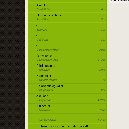
Anniella
Anniellidae
6st
Mullvadsmasködlor
Bipedidae
3st
-
Blanidae
7st
-
Cadeidae
2st
-
Carphodactylidae
30st
Kameleonter
Chamaeleonidae
213st
Gördelsvansar
Cordylidae
68st
Hjälmödlor
Corytophanidae
11st
Halsbandsleguaner
Crotaphytidae
12st
Anolisar
Dactyloidae
429st
Blindödlor
Dibamidae
25st
-
Diplodactylidae
151st
Galliwasps & sydamerikanska glasödlor