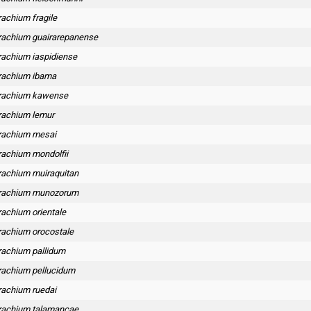
rachium fragile
rachium guairarepanense
rachium iaspidiense
rachium ibama
trachium kawense
rachium lemur
rachium mesai
rachium mondolfii
rachium muiraquitan
trachium munozorum
rachium orientale
rachium orocostale
rachium pallidum
rachium pellucidum
rachium ruedai
rachium talamancae