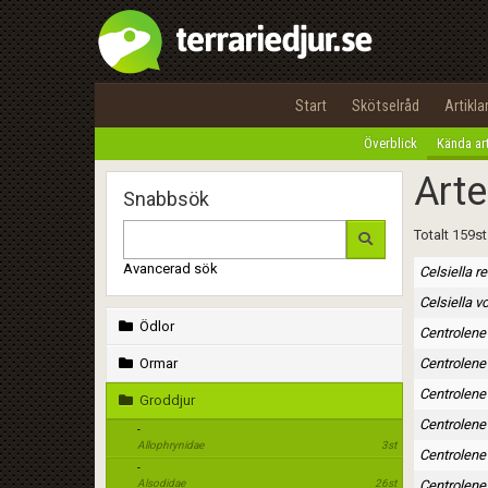
Start
Skötselråd
Artikla
Överblick
Kända ar
Arte
Snabbsök
Totalt 159st
Avancerad sök
Celsiella r
Celsiella 
Ödlor
Centrolene
Ormar
Centrolene 
Centrolene
Groddjur
Centrolene
-
Allophrynidae
3st
Centrolene
-
Alsodidae
26st
Centrolene 