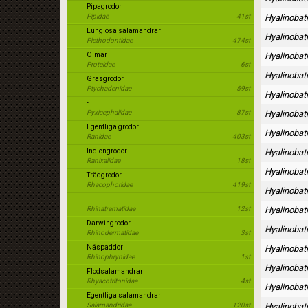
Pipagrodor
Pipidae
41st
Hyalinobat
Lunglösa salamandrar
Hyalinobat
Plethodontidae
474st
Olmar
Hyalinobat
Proteidae
6st
Hyalinobat
Gräsgrodor
Ptychadenidae
59st
Hyalinoba
-
Pyxicephalidae
87st
Hyalinobat
Egentliga grodor
Hyalinobat
Ranidae
403st
Indiengrodor
Hyalinobat
Ranixalidae
18st
Hyalinobat
Trädgrodor
Rhacophoridae
419st
Hyalinoba
-
Rhinatrematidae
12st
Hyalinobat
Darwingrodor
Hyalinobat
Rhinodermatidae
3st
Näspaddor
Hyalinobat
Rhinophrynidae
1st
Hyalinobat
Flodsalamandrar
Rhyacotritonidae
4st
Hyalinobat
Egentliga salamandrar
Salamandridae
120st
Hyalinobat