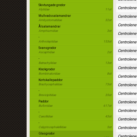
Skivtungade grodor
Centrolene
Alytidae
11st
Mullvadssalamandrar
Centrolene
Ambystomatidae
32st
Centrolene
Ålsalamandrar
Amphiumidae
3st
Centrolene
-
Arthroleptidae
153st
Centrolen
Svansgrodor
Centrolen
Ascaphidae
2st
-
Centrolen
Batrachylidae
13st
Centrolene
Klockgrodor
Bombinatoridae
8st
Centrolene
Kortskallepaddor
Brachycephalidae
73st
Centrolene
-
Centrolene
Brevicipitidae
35st
Paddor
Centrolene
Bufonidae
617st
Centrolene 
-
Caeciliidae
43st
Centrolen
-
Calyptocephalellidae
5st
Centrolene 
Glasgrodor
Centrolene