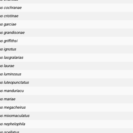
s cochranae
 cristinae
s garciae
s grandisonae
griffithsi
s ignotus
 lasgralarias
s laurae
s luminosus
s luteopunctatus
s manduriacu
s mariae
s megacheirus
s mixomaculatus
s nephelophila
 ocellatus