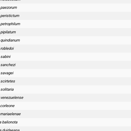
 paezorum
 peristictum
 petrophilum
 pipilatum
 quindianum
robledoi
sabini
 sanchezi
 savagei
scirtetes
solitaria
 venezuelense
 corleone
 mariaelenae
a balionota
a duidaeana