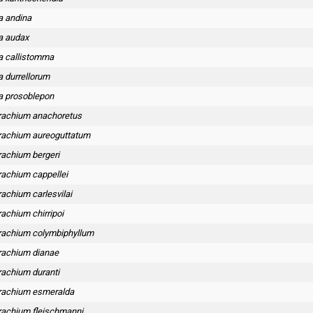
a andina
a audax
a callistomma
 durrellorum
a prosoblepon
rachium anachoretus
rachium aureoguttatum
rachium bergeri
rachium cappellei
achium carlesvilai
achium chirripoi
rachium colymbiphyllum
rachium dianae
rachium duranti
rachium esmeralda
rachium fleischmanni