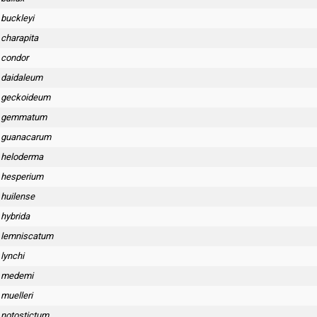
 buckleyi
 charapita
 condor
 daidaleum
e geckoideum
e gemmatum
e guanacarum
 heloderma
 hesperium
 huilense
 hybrida
 lemniscatum
lynchi
e medemi
muelleri
 notostictum