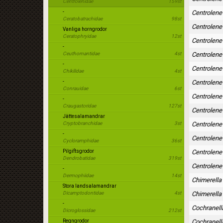
Centrolenidae
159st
-
Centrolene
Ceratobatrachidae
98st
Centrolene
Vanliga horngrodor
Ceratophryidae
12st
Centrolene
-
Ceuthomantidae
4st
Centrolene
-
Centrolene
Chikilidae
4st
-
Centrolene 
Conrauidae
6st
Centrolene 
-
Craugastoridae
127st
Centrolene
Jättesalamandrar
Cryptobranchidae
3st
Centrolene
-
Centrolene 
Cycloramphidae
36st
Pilgiftsgrodor
Centrolene 
Dendrobatidae
319st
Centrolene
-
Dermophiidae
14st
Chimerella
Stora landsalamandrar
Dicamptodontidae
4st
Chimerella
-
Cochranell
Dicroglossidae
212st
Regngrodor
Cochranell