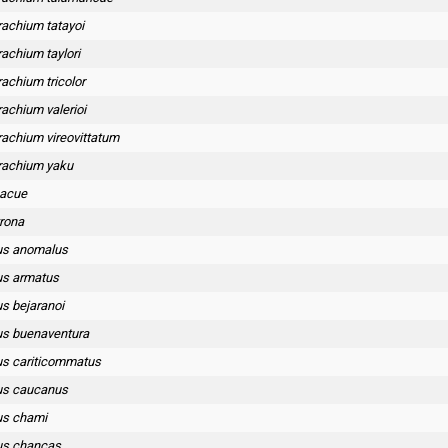
rachium tatayoi
achium taylori
achium tricolor
achium valerioi
rachium vireovittatum
rachium yaku
pacue
yrona
s anomalus
s armatus
 bejaranoi
s buenaventura
s cariticommatus
s caucanus
s chami
s chancas