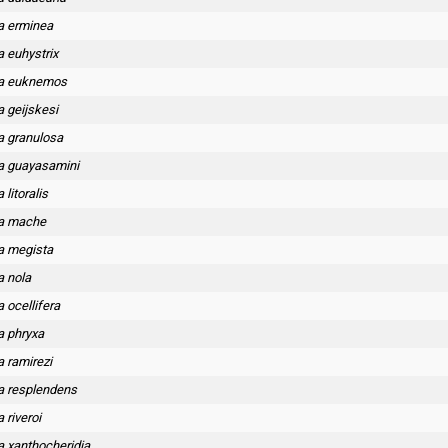
a erminea
 euhystrix
la euknemos
 geijskesi
a granulosa
a guayasamini
litoralis
la mache
a megista
a nola
 ocellifera
a phryxa
 ramirezi
a resplendens
 riveroi
a xanthocheridia