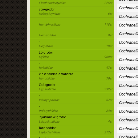
Eleutherodactylidae
225st
Cochranell
Spökgrodor
Heleophrynidae
6st
Cochranella
-
Hemiphractidae
118st
Cochranel
-
Cochranella
Hemisotidae
9st
-
Cochranell
Herpelidae
10st
Cochranell
Lövgrodor
Hylidae
960st
Cochranella 
-
Hylodidae
47st
Cochranel
Vinkeltandsalamandrar
Cochranell
Hynobiidae
79st
Gräsgrodor
Cochranell
Hyperoliidae
232st
Cochranella
-
Ichthyophiidae
57st
Cochranell
-
Indotyphlidae
24st
Cochranella
Stjärtmuskelgrodor
Cochranell
Leiopelmatidae
4st
Tandpaddor
Cochranella
Leptodactylidae
212st
Cochranell