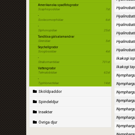
Amerikanska spadfotsgrodor
Hyalinobat
Scaphiopodidae
7st
-
Hyalinobatr
Scolecomorphidae
6st
Hyalinobatr
-
Siphonopidae
25st
Hyalinobatr
Tandlösa gälsalamandrar
Sirenidae
5st
Hyalinobat
Seychellgrodor
Hyalinobat
Sooglossidae
4st
-
Ikakogi is
Strabomantidae
701st
Ikakogi ta
Vattengrodor
Telmatobiidae
62st
Nymphargu
-
Typhlonectidae
14st
Nymphargu
Sköldpaddor
Nymphargus
Nymphargu
Spindeldjur
Nymphargu
Insekter
Nymphargu
Övriga djur
Nymphargu
Nymphargu