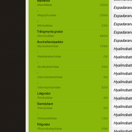
Mantellor
Mantellidae
226st
Espadaran
-
Megophryidae
226st
Espadaran
-
Espadaran
Micrixalidae
23st
Trångmynta grodor
Espadarana
Microhylidae
660st
Espadaran
Australtandpaddor
Myobatrachidae
134st
Hyalinobat
-
Nasikabatrachidae
2st
Hyalinobat
-
Hyalinobat
Nyctibatrachidae
39st
-
Hyalinobat
Odontobatrachidae
5st
Hyalinobatr
-
Odontophrynidae
52st
Hyalinobatr
Lökgrodor
Pelobatidae
4st
Hyalinobat
Slamdykare
Hyalinobat
Pelodytidae
5st
-
Hyalinobat
Petropedetidae
13st
Hyalinobat
Pölgrodor
Phrynobatrachidae
93st
Hyalinobat