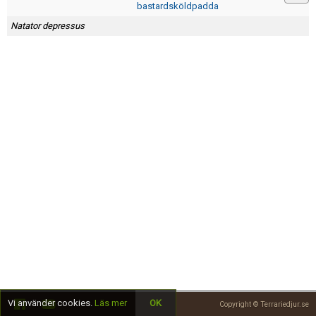
Skapa konto
bastardsköldpadda
Natator depressus
Vi använder cookies.
Läs mer
OK
Copyright © Terrariedjur.se