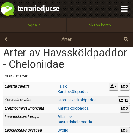
integritetspolicy
OK
Utför
Namn:
Begär nytt lösenord
Logga in
Skapa konto
Tillbaka till förstasidan
100%
Epost:
Arter
Arter av Havssköldpaddor
- Cheloniidae
Användarnamn:
Totalt 6st arter
Caretta caretta
Falsk
3
2
Lösenord:
Karettsköldpadda
Chelonia mydas
Grön Havssköldpadda
12
Eretmochelys imbricata
Karettsköldpadda
2
Privacy Policy
Lepidochelys kempii
Atlantisk
Terms of Service
bastardsköldpadda
Lepidochelys olivacea
Sydlig
5