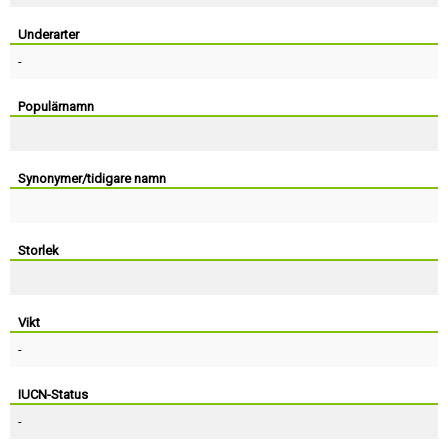
Skapa konto
Underarter
-
Populärnamn
Synonymer/tidigare namn
Storlek
Vikt
-
IUCN-Status
-