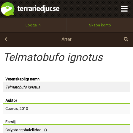
integritetspolicy
OK
Utför
Namn:
Begär nytt lösenord
Logga in
Skapa konto
Tillbaka till förstasidan
100%
Epost:
Arter
Telmatobufo ignotus
Användarnamn:
Vetenskapligt namn
Telmatobufo ignotus
Lösenord:
Auktor
Cuevas
, 2010
Privacy Policy
Terms of Service
Familj
Calyptocephalellidae - (
)