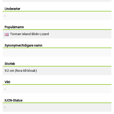
Skapa konto
Underarter
-
Populärnamn
Tioman Island Blidn Lizard
Synonymer/tidigare namn
Storlek
9.2 cm (Nos-till-kloak)
Vikt
-
IUCN-Status
-