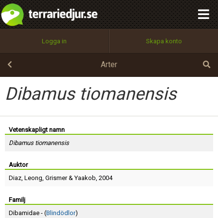
integritetspolicy
OK
Utför
Namn:
Begär nytt lösenord
Logga in
Skapa konto
Tillbaka till förstasidan
100%
Epost:
Arter
Dibamus tiomanensis
Användarnamn:
Vetenskapligt namn
Dibamus tiomanensis
Lösenord:
Auktor
Diaz
,
Leong
,
Grismer
&
Yaakob
, 2004
Privacy Policy
Terms of Service
Familj
Dibamidae - (
Blindödlor
)