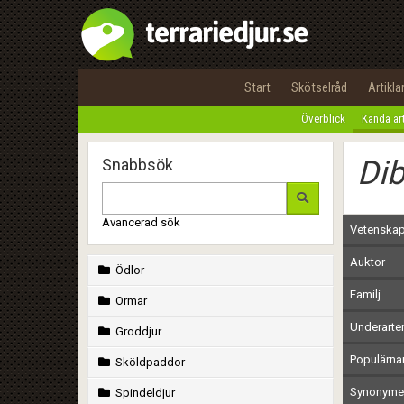
Start
Skötselråd
Artikla
Överblick
Kända ar
Di
Snabbsök
Avancerad sök
Vetenskap
Auktor
Ödlor
Familj
Ormar
Underarte
Groddjur
Populärn
Sköldpaddor
Synonymer
Spindeldjur