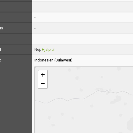
-
us
-
d
Nej,
Hjälp till
g
Indonesien
(
Sulawesi
)
+
−