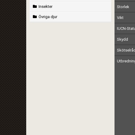
Insekter
Storlek
Övriga djur
Vikt
IUCN-Stat
Skydd
Skötselrå
Utbrednin