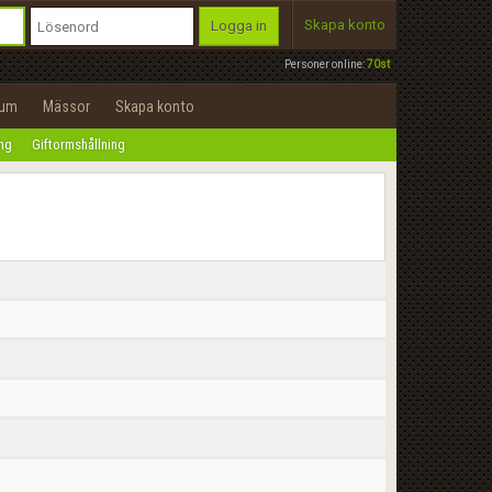
Skapa konto
Logga in
Personer online:
70st
rum
Mässor
Skapa konto
ing
Giftormshållning